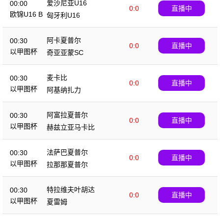
爱沙尼亚U16
00:00
0:0
直播中
欧锦U16 B
匈牙利U16
阿卡夏普尔
00:30
0:0
直播中
以甲图杯
奇亚亚蒙SC
麦卡比
00:30
0:0
直播中
以甲图杯
阿基纳扎力
阿富拉夏普尔
00:30
0:0
直播中
以甲图杯
赫兹立亚马卡比
法萨巴夏普尔
00:30
0:0
直播中
以甲图杯
拉那那夏普尔
特拉维夫叶胡达
00:30
0:0
直播中
以甲图杯
夏雷姆