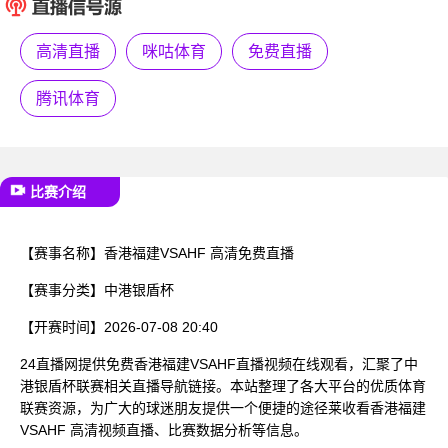
已结束
高清直播
咪咕体育
免费直播
腾讯体育
比赛介绍
【赛事名称】
香港福建VSAHF 高清免费直播
【赛事分类】
中港银盾杯
【开赛时间】
2026-07-08 20:40
24直播网提供免费香港福建VSAHF直播视频在线观看，汇聚了中
港银盾杯联赛相关直播导航链接。本站整理了各大平台的优质体育
联赛资源，为广大的球迷朋友提供一个便捷的途径莱收看香港福建
VSAHF 高清视频直播、比赛数据分析等信息。