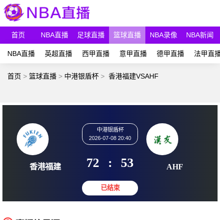
首页
NBA直播
足球直播
篮球直播
NBA录像
NBA新闻
NBA直播
英超直播
西甲直播
意甲直播
德甲直播
法甲直
首页
>
篮球直播
>
中港银盾杯
>
香港福建VSAHF
中港银盾杯
2026-07-08 20:40
72
:
53
香港福建
AH