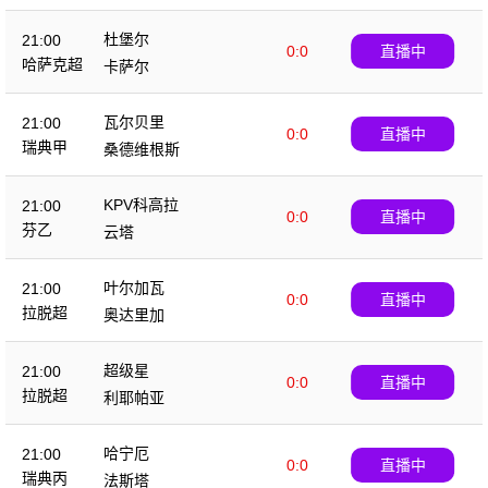
杜堡尔
21:00
0:0
直播中
哈萨克超
卡萨尔
瓦尔贝里
21:00
0:0
直播中
瑞典甲
桑德维根斯
KPV科高拉
21:00
0:0
直播中
芬乙
云塔
叶尔加瓦
21:00
0:0
直播中
拉脱超
奥达里加
超级星
21:00
0:0
直播中
拉脱超
利耶帕亚
哈宁厄
21:00
0:0
直播中
瑞典丙
法斯塔