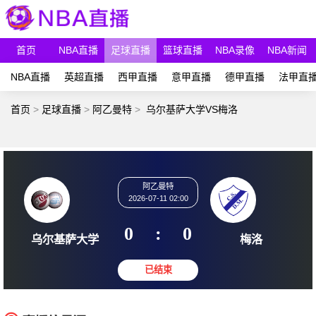
首页
NBA直播
足球直播
篮球直播
NBA录像
NBA新闻
NBA直播
英超直播
西甲直播
意甲直播
德甲直播
法甲直
首页
>
足球直播
>
阿乙曼特
>
乌尔基萨大学VS梅洛
阿乙曼特
2026-07-11 02:00
0
:
0
乌尔基萨大学
梅