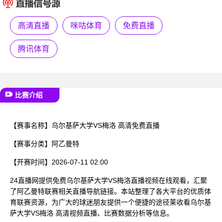
已结束
高清直播
咪咕体育
免费直播
腾讯体育
比赛介绍
【赛事名称】
乌尔基萨大学VS梅洛 高清免费直播
【赛事分类】
阿乙曼特
【开赛时间】
2026-07-11 02:00
24直播网提供免费乌尔基萨大学VS梅洛直播视频在线观看，汇聚
了阿乙曼特联赛相关直播导航链接。本站整理了各大平台的优质体
育联赛资源，为广大的球迷朋友提供一个便捷的途径莱收看乌尔基
萨大学VS梅洛 高清视频直播、比赛数据分析等信息。