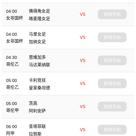
佛得角女足
04:00
VS
即将开始
女非国杯
喀麦隆女足
马里女足
04:00
VS
即将开始
女非国杯
加纳女足
恩维加多
04:30
VS
即将开始
哥伦乙
马达莱纳联
卡利竞技
05:00
VS
即将开始
哥伦乙
皇家桑坦德
茨高
05:00
VS
即将开始
哥伦甲
阿利安萨
圣塔菲联
06:00
VS
即将开始
阿甲
拉努斯