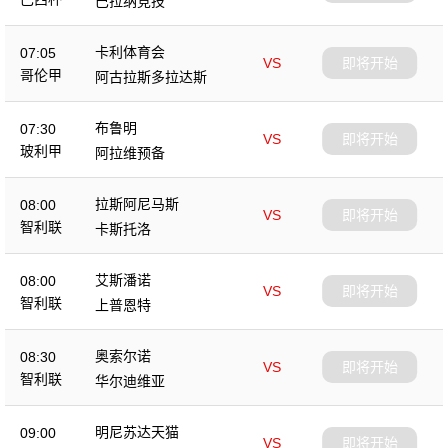
巴拉纳竞技
卡利体育会
07:05
VS
即将开始
哥伦甲
阿古拉斯多拉达斯
布鲁明
07:30
VS
即将开始
玻利甲
阿拉维预备
拉斯阿尼马斯
08:00
VS
即将开始
智利联
卡斯托洛
艾斯潘诺
08:00
VS
即将开始
智利联
上普恩特
奥索尔诺
08:30
VS
即将开始
智利联
华尔迪维亚
明尼苏达天猫
09:00
VS
即将开始