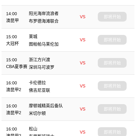
阳光海岸流浪者
14:00
VS
即将开始
澳昆甲
布罗德海滩联合
莱城
15:00
VS
即将开始
大冠杯
图帕帕马莱伦加
浙江方兴渡
15:00
VS
即将开始
CBA夏季赛
深圳马可波罗
卡伦德拉
16:00
VS
即将开始
澳昆甲2
佛吉尼亚联
摩顿城精英后备队
16:00
VS
即将开始
澳昆甲2
米切尔顿
松山
16:00
VS
即将开始
澳昆甲2