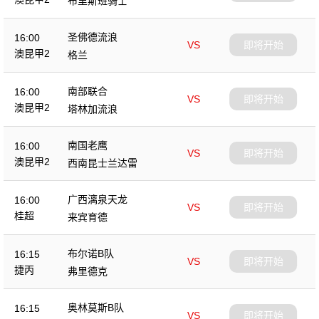
布里斯班骑士
圣佛德流浪
16:00
VS
即将开始
澳昆甲2
格兰
南部联合
16:00
VS
即将开始
澳昆甲2
塔林加流浪
南国老鹰
16:00
VS
即将开始
澳昆甲2
西南昆士兰达雷
广西漓泉天龙
16:00
VS
即将开始
桂超
来宾育德
布尔诺B队
16:15
VS
即将开始
捷丙
弗里德克
奥林莫斯B队
16:15
VS
即将开始