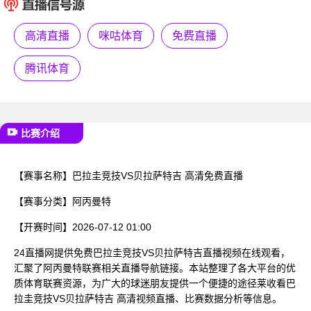
已结束
高清直播
咪咕体育
免费直播
腾讯体育
比赛介绍
【赛事名称】
巴拉圭竞技VS贝拉萨特吉 高清免费直播
【赛事分类】
阿丙曼特
【开赛时间】
2026-07-12 01:00
24直播网提供免费巴拉圭竞技VS贝拉萨特吉直播视频在线观看，
汇聚了阿丙曼特联赛相关直播导航链接。本站整理了各大平台的优
质体育联赛资源，为广大的球迷朋友提供一个便捷的途径莱收看巴
拉圭竞技VS贝拉萨特吉 高清视频直播、比赛数据分析等信息。