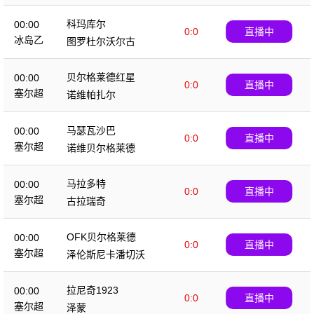
科玛库尔
00:00
0:0
直播中
冰岛乙
图罗杜尔沃尔古
贝尔格莱德红星
00:00
0:0
直播中
塞尔超
诺维帕扎尔
马瑟瓦沙巴
00:00
0:0
直播中
塞尔超
诺维贝尔格莱德
马拉多特
00:00
0:0
直播中
塞尔超
古拉瑞奇
OFK贝尔格莱德
00:00
0:0
直播中
塞尔超
泽伦斯尼卡潘切沃
拉尼奇1923
00:00
0:0
直播中
塞尔超
泽蒙