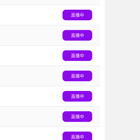
直播中
直播中
直播中
直播中
直播中
直播中
直播中