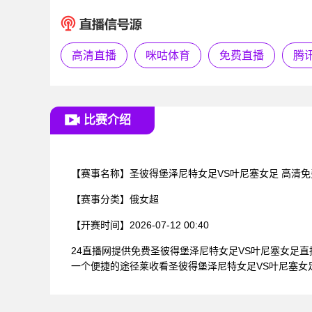
高清直播
咪咕体育
免费直播
腾
比赛介绍
【赛事名称】
圣彼得堡泽尼特女足VS叶尼塞女足 高清
【赛事分类】
俄女超
【开赛时间】
2026-07-12 00:40
24直播网提供免费圣彼得堡泽尼特女足VS叶尼塞女足
一个便捷的途径莱收看圣彼得堡泽尼特女足VS叶尼塞女