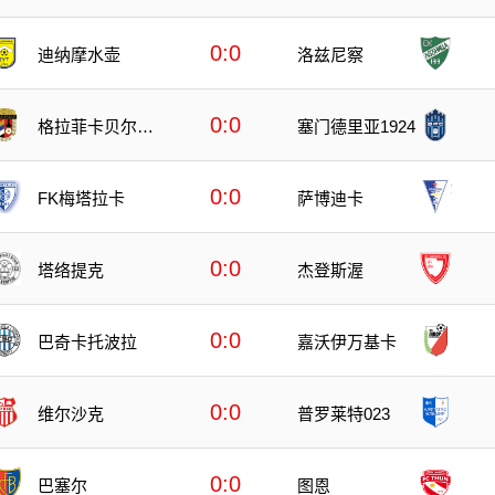
0:0
迪纳摩水壶
洛兹尼察
0:0
格拉菲卡贝尔格
塞门德里亚1924
莱德
0:0
FK梅塔拉卡
萨博迪卡
0:0
塔络提克
杰登斯渥
0:0
巴奇卡托波拉
嘉沃伊万基卡
0:0
维尔沙克
普罗莱特023
0:0
巴塞尔
图恩