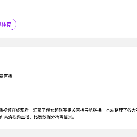
讯体育
免费直播
直播视频在线观看，汇聚了俄女超联赛相关直播导航链接。本站整理了各
足 高清视频直播、比赛数据分析等信息。