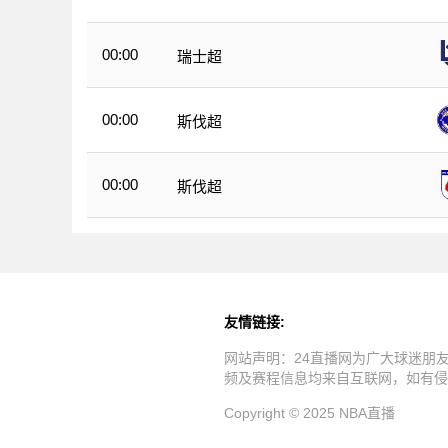
00:00
瑞士超
00:00
斯伐超
00:00
斯伐超
友情链接:
网站声明：24直播网为广大球迷朋
频及赛程信息均来自互联网，如有侵
Copyright © 2025 NBA直播