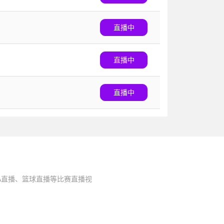
直播中
直播中
直播中
A直播、篮球直播等比赛直播视