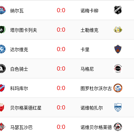
0:0
纳尔瓦
诺梅卡柳
0:0
塔尔图卡列夫
土勒维克
0:0
达尔维克
卡里
0:0
白色骑士
马格尼
0:0
科玛库尔
图罗杜尔沃尔古
0:0
贝尔格莱德红星
诺维帕扎尔
0:0
马瑟瓦沙巴
诺维贝尔格莱德