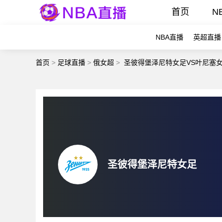
首页
N
NBA直播
英超直播
首页
>
足球直播
>
俄女超
>
圣彼得堡泽尼特女足VS叶尼塞
圣彼得堡泽尼特女足