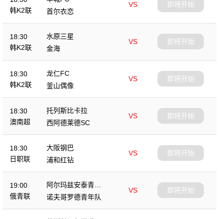
VS
即将开始
韩K2联
首尔衣恋
水原三星
18:30
VS
即将开始
韩K2联
金海
龙仁FC
18:30
VS
即将开始
韩K2联
釜山偶像
托列斯比卡拉
18:30
VS
即将开始
澳南超
西阿德莱德SC
大阪钢巴
18:30
VS
即将开始
日职联
浦和红钻
阿尔玛兹安泰青年
19:00
VS
即将开始
队
俄青联
诺夫哥罗德青年队