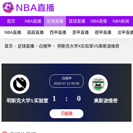
首页
NBA直播
足球直播
篮球直播
NBA录像
NBA新闻
NBA直播
英超直播
西甲直播
意甲直播
德甲直播
法甲直
首页
>
足球直播
>
白俄甲
>
明斯克大学X实验室VS奥斯波维奇
白俄甲
2026-07-12 00:30
1
:
0
明斯克大学X实验室
奥斯波