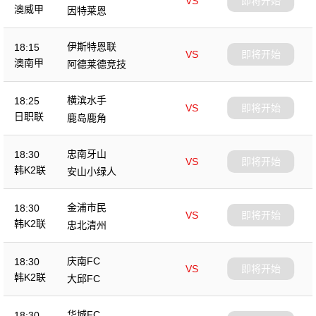
VS
即将开始
澳威甲
因特莱恩
伊斯特恩联
18:15
VS
即将开始
澳南甲
阿德莱德竞技
横滨水手
18:25
VS
即将开始
日职联
鹿岛鹿角
忠南牙山
18:30
VS
即将开始
韩K2联
安山小绿人
金浦市民
18:30
VS
即将开始
韩K2联
忠北清州
庆南FC
18:30
VS
即将开始
韩K2联
大邱FC
华城FC
18:30