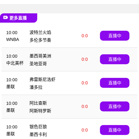
更多直播
波特兰火焰
10:00
0:0
直播中
WNBA
多伦多节奏
墨西哥美洲
10:00
0:0
直播中
中北美杯
圣地亚哥
弗雷斯尼洛虾
10:00
0:0
直播中
墨联
潘多拉
阿比查斯
10:00
0:0
直播中
墨联
阿斯特罗斯
银色巨狼
10:00
0:0
直播中
墨联
墨西卡利