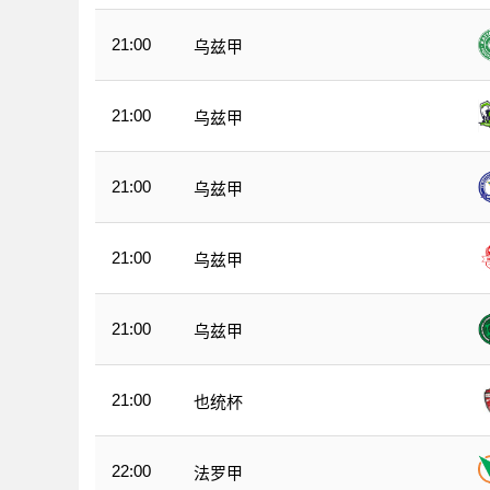
21:00
乌兹甲
21:00
乌兹甲
21:00
乌兹甲
21:00
乌兹甲
21:00
乌兹甲
21:00
也统杯
22:00
法罗甲