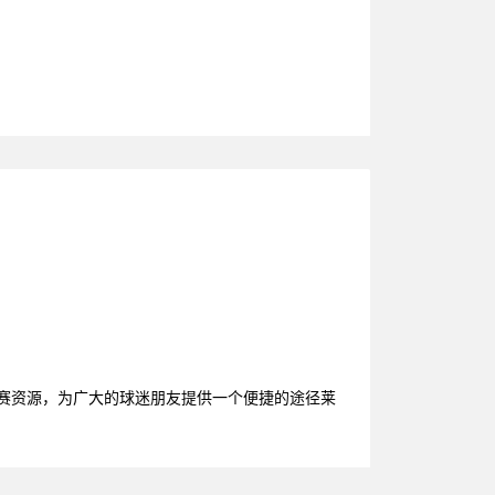
联赛资源，为广大的球迷朋友提供一个便捷的途径莱