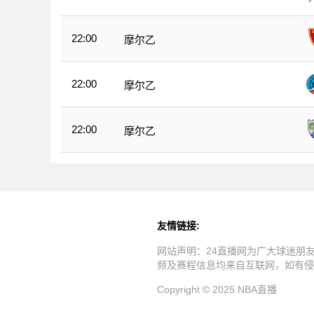
22:00
摩尔乙
22:00
摩尔乙
22:00
摩尔乙
友情链接:
网站声明：24直播网为广大球迷朋
频及赛程信息均来自互联网，如有侵
Copyright © 2025 NBA直播