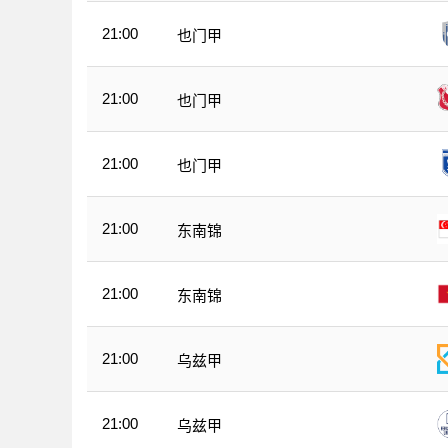
21:00
也门甲
21:00
也门甲
21:00
也门甲
21:00
东南锦
21:00
东南锦
21:00
乌兹甲
21:00
乌兹甲