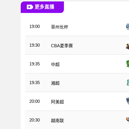
更多直播
19:00
菲州长杯
19:30
CBA夏季赛
19:35
中超
19:35
湘超
20:00
阿美超
20:30
越南联