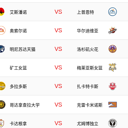
VS
艾斯潘诺
上普恩特
VS
奥索尔诺
华尔迪维亚
VS
明尼苏达天猫
洛杉矶火花
VS
矿工女篮
梅莱亚斯女篮
VS
多拉多斯
扎卡特卡斯
VS
哥达拿查拉大学
克雷卡米诺斯
VS
卡达根拿
尤姆博独立