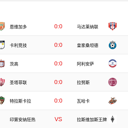
0:0
恩维加多
马达莱纳联
0:0
卡利竞技
皇家桑坦德
0:0
茨高
阿利安萨
0:0
圣塔菲联
拉努斯
0:0
特拉斯卡拉
瓦哈卡
VS
印第安纳狂热
拉斯维加斯王牌