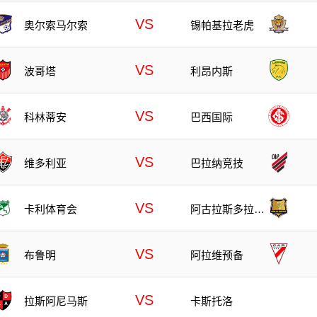
VS
奥尔索马尔索
锡帕基拉老虎
VS
波哥塔
利昂内斯
VS
科林蒂安
巴西国际
VS
维多利亚
巴拉纳竞技
VS
卡利体育会
阿古拉斯多拉达
斯
VS
布鲁明
阿拉维预备
VS
拉斯阿尼马斯
卡斯托洛