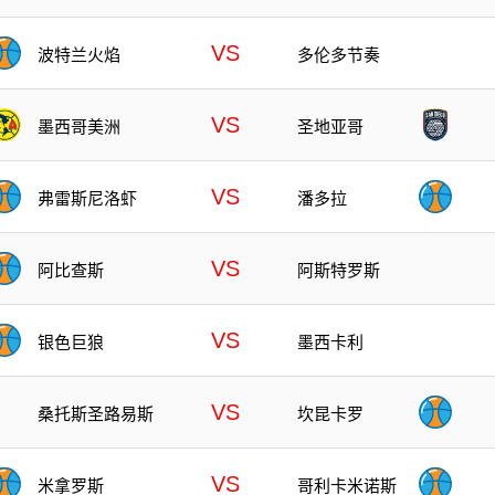
VS
波特兰火焰
多伦多节奏
VS
墨西哥美洲
圣地亚哥
VS
弗雷斯尼洛虾
潘多拉
VS
阿比查斯
阿斯特罗斯
VS
银色巨狼
墨西卡利
VS
桑托斯圣路易斯
坎昆卡罗
VS
米拿罗斯
哥利卡米诺斯