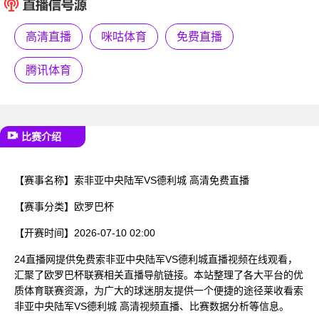
已结束
高清直播
咪咕体育
免费直播
腾讯体育
比赛介绍
【赛事名称】
索非亚中央陆军VS德利城 高清免费直播
【赛事分类】
欧罗巴杯
【开赛时间】
2026-07-10 02:00
24直播网提供免费索非亚中央陆军VS德利城直播视频在线观看，
汇聚了欧罗巴杯联赛相关直播导航链接。本站整理了各大平台的优
质体育联赛资源，为广大的球迷朋友提供一个便捷的途径莱收看索
非亚中央陆军VS德利城 高清视频直播、比赛数据分析等信息。