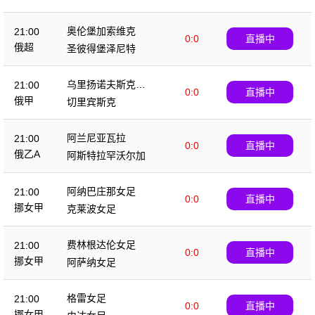
奥伦堡加索维克
21:00
0:0
直播中
俄超
圣彼得堡泽尼特
乌里扬诺夫斯克伏
21:00
0:0
直播中
尔加
俄甲
切里宾斯克
阿兰尼亚瓦拉
21:00
0:0
直播中
俄乙A
阿斯特拉罕沃尔加
阿纳巴庄那女足
21:00
0:0
直播中
挪女甲
克莱波女足
费林根达伦女足
21:00
0:0
直播中
挪女甲
阿萨纳女足
格雷女足
21:00
0:0
直播中
挪女甲