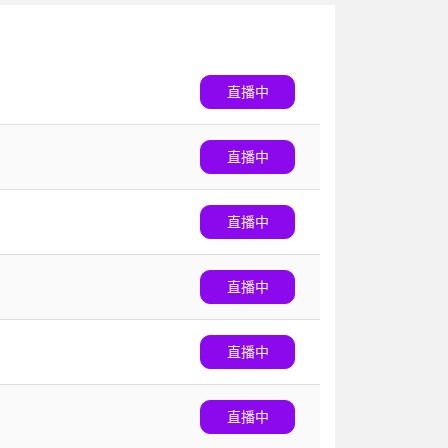
直播中
直播中
直播中
直播中
直播中
直播中