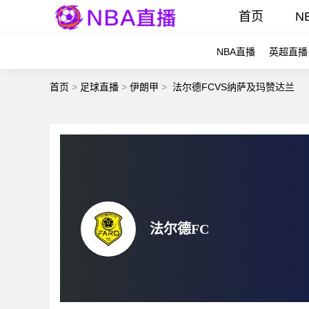
首页
N
NBA直播
英超直播
首页
>
足球直播
>
伊朗甲
>
法尔德FCVS纳萨及玛赞达兰
法尔德FC