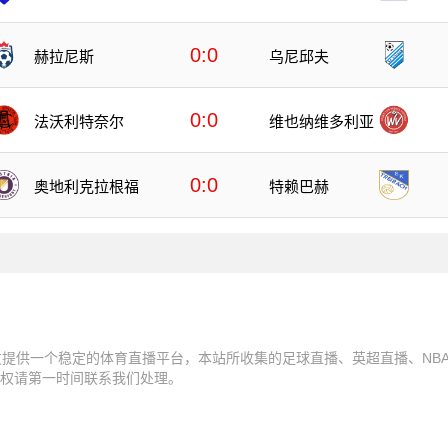
0:0
赫拉尼斯
乌尼邱夫
0:0
法沃利特奈尔
维也纳维多利亚
0:0
奥地利克拉根福
特赖巴赫
友提供一个稳定的体育直播平台，本站所收集的足球直播、英超直播、NB
权请第一时间联系我们处理。