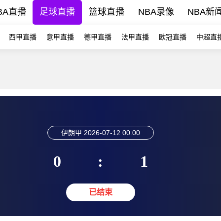
BA直播
足球直播
篮球直播
NBA录像
NBA新
西甲直播
意甲直播
德甲直播
法甲直播
欧冠直播
中超直
伊朗甲
2026-07-12 00:00
0
:
1
已结束