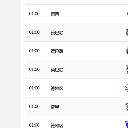
01:00
德丙
01:00
德巴联
01:00
德巴联
01:00
德巴联
01:00
德地区
01:00
捷甲
01:00
德地区