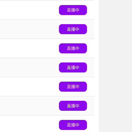
直播中
直播中
直播中
直播中
直播中
直播中
直播中