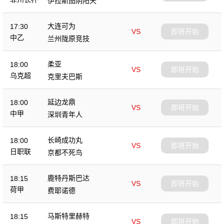
伊拉斯图阴阳天
大连可为
17:30
VS
即将开始
中乙
兰州陇原竞技
柔亚
18:00
VS
即将开始
乌克超
克里夫巴斯
延边龙鼎
18:00
VS
即将开始
中甲
深圳青年人
长崎成功丸
18:00
VS
即将开始
日职联
京都不死鸟
鹿特丹斯巴达
18:15
VS
即将开始
荷甲
费耶诺德
马斯特里赫特
18:15
VS
即将开始