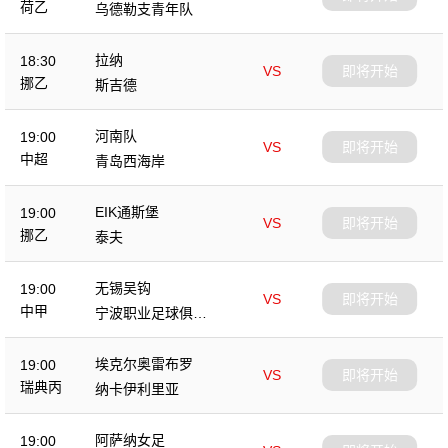
荷乙
乌德勒支青年队
拉纳
18:30
VS
即将开始
挪乙
斯吉德
河南队
19:00
VS
即将开始
中超
青岛西海岸
EIK通斯堡
19:00
VS
即将开始
挪乙
泰夫
无锡吴钩
19:00
VS
即将开始
中甲
宁波职业足球俱乐
部
埃克尔奥雷布罗
19:00
VS
即将开始
瑞典丙
纳卡伊利里亚
阿萨纳女足
19:00