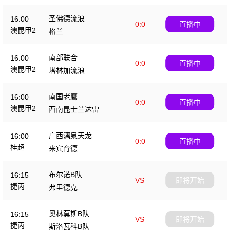
圣佛德流浪
16:00
0:0
直播中
澳昆甲2
格兰
南部联合
16:00
0:0
直播中
澳昆甲2
塔林加流浪
南国老鹰
16:00
0:0
直播中
澳昆甲2
西南昆士兰达雷
广西漓泉天龙
16:00
0:0
直播中
桂超
来宾育德
布尔诺B队
16:15
VS
即将开始
捷丙
弗里德克
奥林莫斯B队
16:15
VS
即将开始
捷丙
斯洛瓦科B队