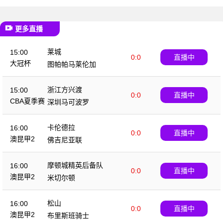
更多直播
莱城
15:00
0:0
直播中
大冠杯
图帕帕马莱伦加
浙江方兴渡
15:00
0:0
直播中
CBA夏季赛
深圳马可波罗
卡伦德拉
16:00
0:0
直播中
澳昆甲2
佛吉尼亚联
摩顿城精英后备队
16:00
0:0
直播中
澳昆甲2
米切尔顿
松山
16:00
0:0
直播中
澳昆甲2
布里斯班骑士