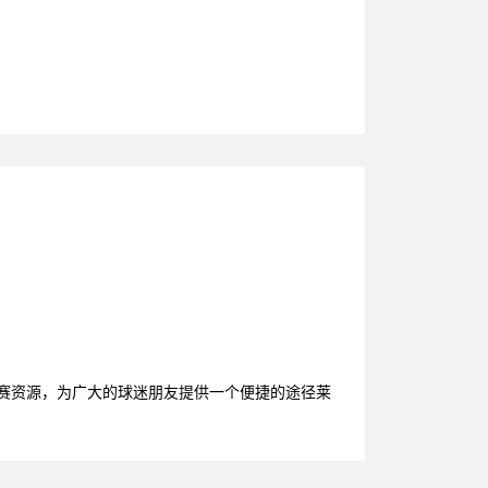
联赛资源，为广大的球迷朋友提供一个便捷的途径莱