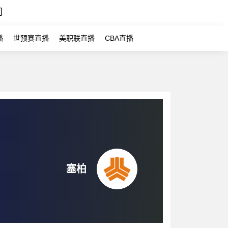
闻
播
世预赛直播
美职联直播
CBA直播
塞柏