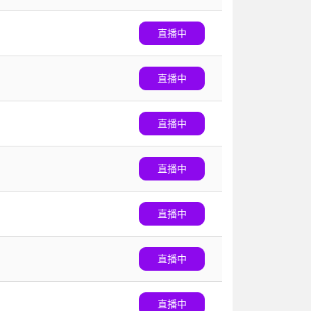
直播中
直播中
直播中
直播中
直播中
直播中
直播中