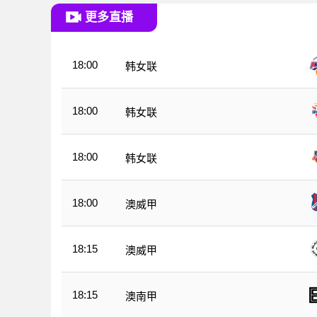
更多直播
18:00
韩女联
18:00
韩女联
18:00
韩女联
18:00
澳威甲
18:15
澳威甲
18:15
澳南甲