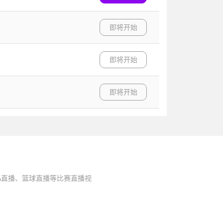
即将开始
即将开始
即将开始
A直播、篮球直播等比赛直播视