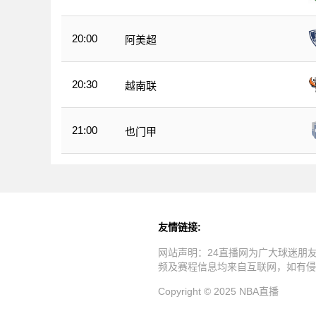
20:00
阿美超
20:30
越南联
21:00
也门甲
友情链接:
网站声明：24直播网为广大球迷朋
频及赛程信息均来自互联网，如有侵
Copyright © 2025 NBA直播