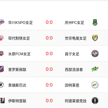
0:0
华川KSPO女足
庆州FC女足
0:0
现代制铁女足
世宗龟尾女足
0:0
水原FCM女足
昌宁女足
0:0
普罗斯佩联
西部流浪者
0:0
黑镇斯巴达
因特莱恩
0:0
伊斯特恩联
阿德莱德竞技