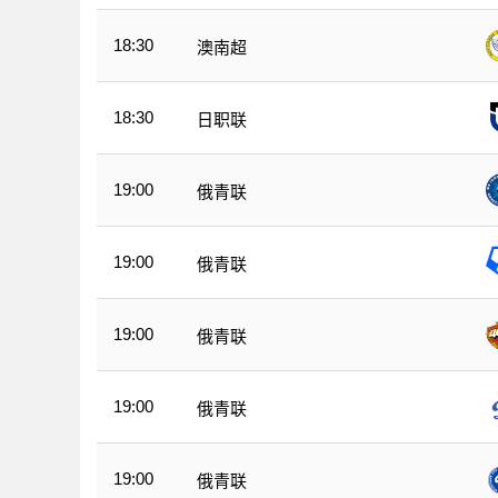
18:30
澳南超
18:30
日职联
19:00
俄青联
19:00
俄青联
19:00
俄青联
19:00
俄青联
19:00
俄青联