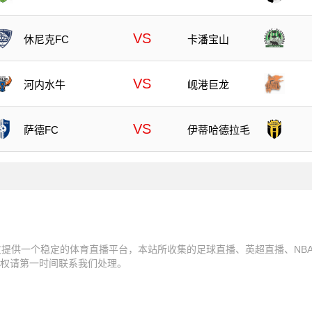
VS
卡潘宝山
休尼克FC
VS
河内水牛
岘港巨龙
VS
萨德FC
伊蒂哈德拉毛
友提供一个稳定的体育直播平台，本站所收集的足球直播、英超直播、NB
权请第一时间联系我们处理。