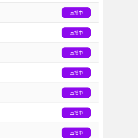
直播中
直播中
直播中
直播中
直播中
直播中
直播中