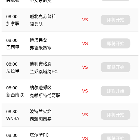
圣安东尼奥
魁北克苏普拉
08:00
VS
即将开始
加拿职
骑兵队
博塔弗戈
08:00
VS
即将开始
巴西甲
弗鲁米嫩塞
迪利安格恩
08:00
VS
即将开始
尼拉甲
兰乔桑塔纳FC
纳尔逊郊区
08:00
VS
即将开始
新西南联
克赖斯特彻奇联
波特兰火焰
08:30
VS
即将开始
WNBA
西雅图风暴
塔尔萨FC
08:30
VS
即将开始