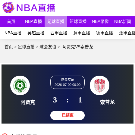
首页
NBA直播
足球直播
篮球直播
NBA录像
NBA新闻
NBA直播
英超直播
西甲直播
意甲直播
德甲直播
法甲直
首页
>
足球直播
>
球会友谊
>
阿贾克VS索普龙
球会友谊
2026-07-09 00:00
3
:
1
阿贾克
索普