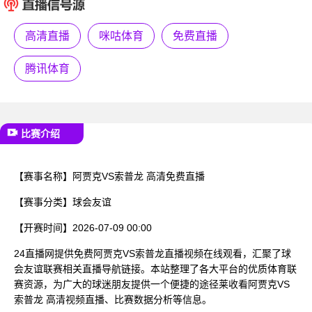
已结束
高清直播
咪咕体育
免费直播
腾讯体育
比赛介绍
【赛事名称】
阿贾克VS索普龙 高清免费直播
【赛事分类】
球会友谊
【开赛时间】
2026-07-09 00:00
24直播网提供免费阿贾克VS索普龙直播视频在线观看，汇聚了球
会友谊联赛相关直播导航链接。本站整理了各大平台的优质体育联
赛资源，为广大的球迷朋友提供一个便捷的途径莱收看阿贾克VS
索普龙 高清视频直播、比赛数据分析等信息。