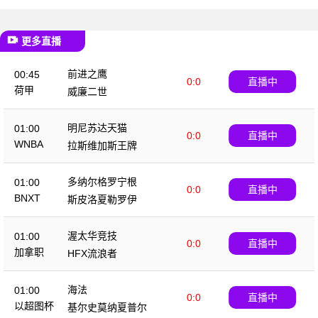
更多直播
前进之鹰
00:45
0:0
直播中
荷甲
威廉二世
明尼苏达天猫
01:00
0:0
直播中
WNBA
拉斯维加斯王牌
多纳尔格罗宁根
01:00
0:0
直播中
BNXT
斯皮洛夏勒罗伊
渥太华竞技
01:00
0:0
直播中
加拿职
HFX流浪者
海法
01:00
0:0
直播中
以超图杯
基尔史莫纳夏普尔