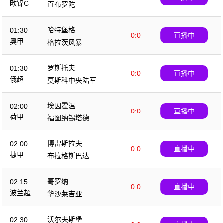
欧锦C
直布罗陀
哈特堡格
01:30
0:0
直播中
奥甲
格拉茨风暴
罗斯托夫
01:30
0:0
直播中
俄超
莫斯科中央陆军
埃因霍温
02:00
0:0
直播中
荷甲
福图纳锡塔德
博雷斯拉夫
02:00
0:0
直播中
捷甲
布拉格斯巴达
哥罗纳
02:15
0:0
直播中
波兰超
华沙莱吉亚
沃尔夫斯堡
02:30