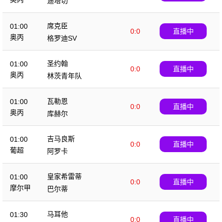
迪塔切
席克臣
01:00
0:0
直播中
奥丙
格罗迪SV
圣约翰
01:00
0:0
直播中
奥丙
林茨青年队
瓦勒恩
01:00
0:0
直播中
奥丙
库赫尔
吉马良斯
01:00
0:0
直播中
葡超
阿罗卡
皇家希雷蒂
01:00
0:0
直播中
摩尔甲
巴尔蒂
马耳他
01:30
0:0
直播中