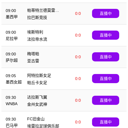
帕蒂特兰德莫雷洛
09:00
0:0
直播中
斯
墨西甲
拉巴斯竞技
埃斯特利
09:00
0:0
直播中
尼拉甲
法拉帝水流
梅塔帕
09:00
0:0
直播中
萨尔超
亚古雷
阿特拉斯女足
09:05
0:0
直播中
墨西女超
帕丘卡女足
达拉斯飞翼
09:30
0:0
直播中
WNBA
金州女武神
FC旧金山
09:30
0:0
直播中
巴马甲
埃雷拉足球俱乐部