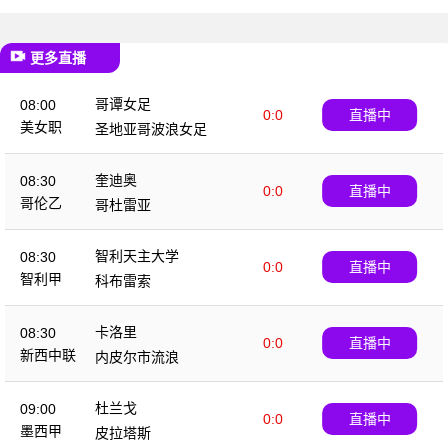
更多直播
哥谭女足
08:00
0:0
直播中
美女职
圣地亚哥波浪女足
奎迪奥
08:30
0:0
直播中
哥伦乙
哥杜雷亚
智利天主大学
08:30
0:0
直播中
智利甲
科布雷索
卡洛里
08:30
0:0
直播中
新西中联
内皮尔市流浪
杜兰戈
09:00
0:0
直播中
墨西甲
皮拉塔斯