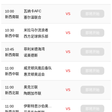
瓦纳卡AFC
10:00
VS
即将开始
新西南联
塞尔温联合
米拉马尔流浪者
10:30
VS
即将开始
新西中联
西方足球俱乐部
菲利米德海湾
10:45
VS
即将开始
新西南联
诺美德斯
威灵顿凤凰后备队
11:00
VS
即将开始
新西中联
惠灵顿奥运会
奥克兰联
11:00
VS
即将开始
新西北联
陶朗加市联
伊斯特恩沙伯奥克
11:00
VS
即将开始
兰
新西北联