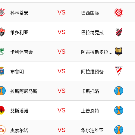
VS
科林蒂安
巴西国际
VS
维多利亚
巴拉纳竞技
VS
卡利体育会
阿古拉斯多拉达
斯
VS
布鲁明
阿拉维预备
VS
拉斯阿尼马斯
卡斯托洛
VS
艾斯潘诺
上普恩特
VS
奥索尔诺
华尔迪维亚