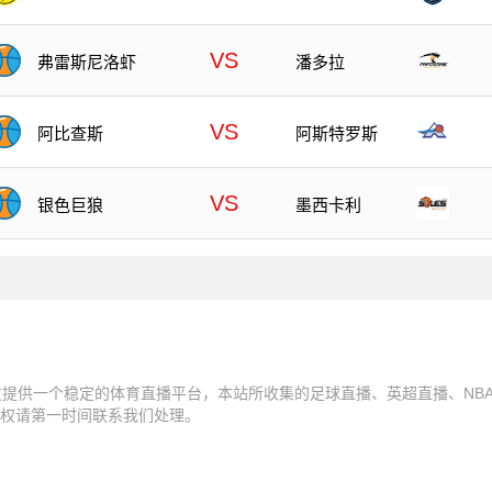
VS
弗雷斯尼洛虾
潘多拉
VS
阿比查斯
阿斯特罗斯
VS
银色巨狼
墨西卡利
友提供一个稳定的体育直播平台，本站所收集的足球直播、英超直播、NB
权请第一时间联系我们处理。