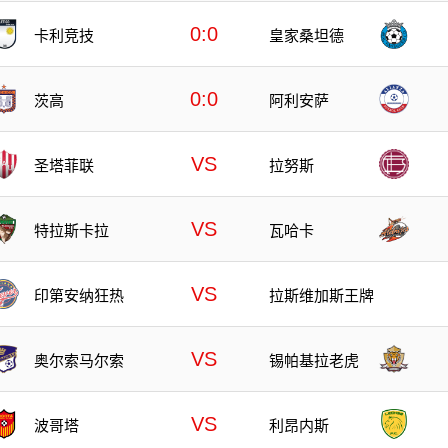
0:0
卡利竞技
皇家桑坦德
0:0
茨高
阿利安萨
VS
圣塔菲联
拉努斯
VS
特拉斯卡拉
瓦哈卡
VS
印第安纳狂热
拉斯维加斯王牌
VS
奥尔索马尔索
锡帕基拉老虎
VS
波哥塔
利昂内斯