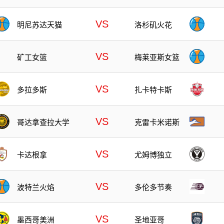
VS
明尼苏达天猫
洛杉矶火花
VS
矿工女篮
梅莱亚斯女篮
VS
多拉多斯
扎卡特卡斯
VS
哥达拿查拉大学
克雷卡米诺斯
VS
卡达根拿
尤姆博独立
VS
波特兰火焰
多伦多节奏
VS
墨西哥美洲
圣地亚哥