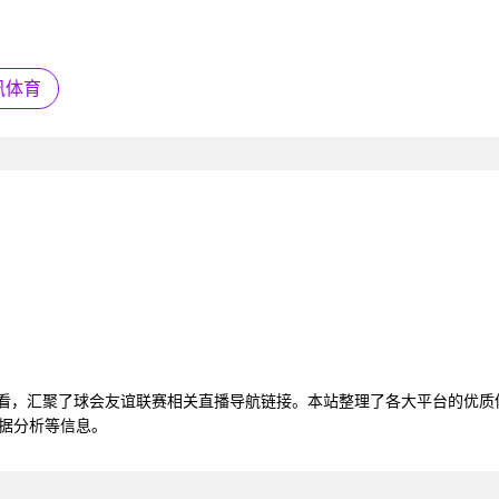
讯体育
观看，汇聚了球会友谊联赛相关直播导航链接。本站整理了各大平台的优
数据分析等信息。