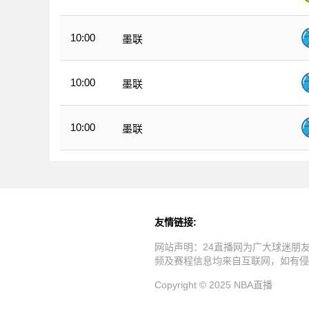
10:00
墨联
10:00
墨联
10:00
墨联
友情链接:
网站声明：24直播网为广大球迷朋
频及赛程信息均来自互联网，如有侵
Copyright © 2025 NBA直播