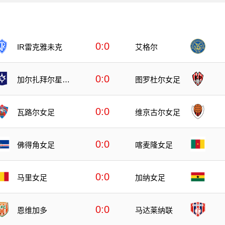
0:0
IR雷克雅未克
艾格尔
0:0
加尔扎拜尔星女
图罗杜尔女足
足
0:0
瓦路尔女足
维京古尔女足
0:0
佛得角女足
喀麦隆女足
0:0
马里女足
加纳女足
0:0
恩维加多
马达莱纳联