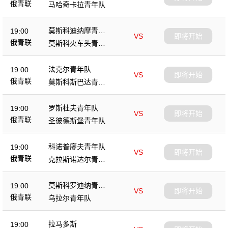
年队
俄青联
马哈奇卡拉青年队
莫斯科迪纳摩青年
19:00
VS
即将开始
队
俄青联
莫斯科火车头青年
队
法克尔青年队
19:00
VS
即将开始
俄青联
莫斯科斯巴达青年
队
罗斯杜夫青年队
19:00
VS
即将开始
俄青联
圣彼德斯堡青年队
科诺普廖夫青年队
19:00
VS
即将开始
俄青联
克拉斯诺达尔青年
队
莫斯科罗迪纳青年
19:00
VS
即将开始
队
俄青联
乌拉尔青年队
拉马多斯
19:00