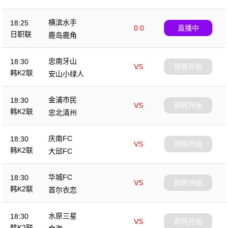
横滨水手
18:25
0:0
直播中
日职联
鹿岛鹿角
忠南牙山
18:30
VS
即将开始
韩K2联
安山小绿人
金浦市民
18:30
VS
即将开始
韩K2联
忠北清州
庆南FC
18:30
VS
即将开始
韩K2联
大邱FC
华城FC
18:30
VS
即将开始
韩K2联
首尔衣恋
水原三星
18:30
VS
即将开始
韩K2联