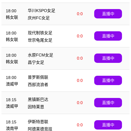
华川KSPO女足
18:00
0:0
直播中
韩女联
庆州FC女足
现代制铁女足
18:00
0:0
直播中
韩女联
世宗龟尾女足
水原FCM女足
18:00
0:0
直播中
韩女联
昌宁女足
普罗斯佩联
18:00
0:0
直播中
澳威甲
西部流浪者
黑镇斯巴达
18:15
0:0
直播中
澳威甲
因特莱恩
伊斯特恩联
18:15
0:0
直播中
澳南甲
阿德莱德竞技