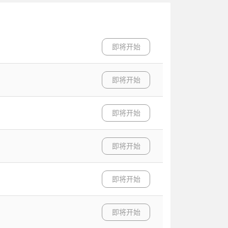
即将开始
即将开始
即将开始
即将开始
即将开始
即将开始