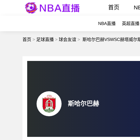
首页
N
NBA直播
英超直播
首页
>
足球直播
>
球会友谊
>
斯哈尔巴赫VSWSC赫塔威尔
斯哈尔巴赫