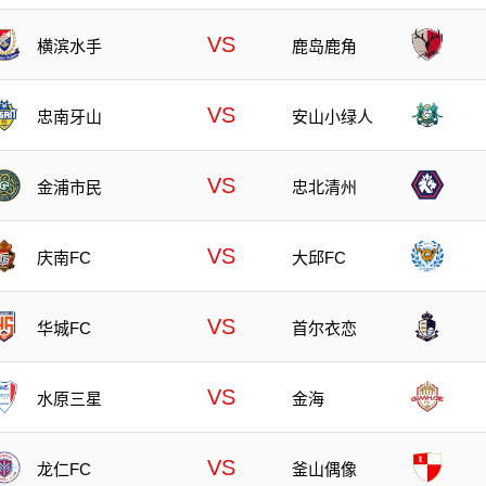
VS
横滨水手
鹿岛鹿角
VS
忠南牙山
安山小绿人
VS
金浦市民
忠北清州
VS
庆南FC
大邱FC
VS
华城FC
首尔衣恋
VS
水原三星
金海
VS
龙仁FC
釜山偶像