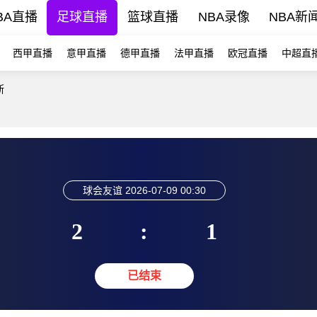
BA直播
足球直播
篮球直播
NBA录像
NBA新
西甲直播
意甲直播
德甲直播
法甲直播
欧冠直播
中超直
斯
球会友谊
2026-07-09 00:30
2
:
1
已结束