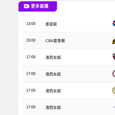
更多直播
13:00
泰篮联
15:00
CBA夏季赛
17:00
澳西女超
17:00
澳西女超
17:00
澳西女超
17:00
澳西女超