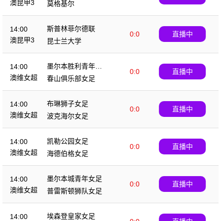
澳昆甲3
莫格基尔
斯普林菲尔德联
14:00
0:0
直播中
澳昆甲3
昆士兰大学
墨尔本胜利青年女
14:00
0:0
直播中
足
澳维女超
春山俱乐部女足
布琳狮子女足
14:00
0:0
直播中
澳维女超
波克海尔女足
凯勒公园女足
14:00
0:0
直播中
澳维女超
海德伯格女足
墨尔本城青年女足
14:00
0:0
直播中
澳维女超
普雷斯顿狮队女足
埃森登皇家女足
14:00