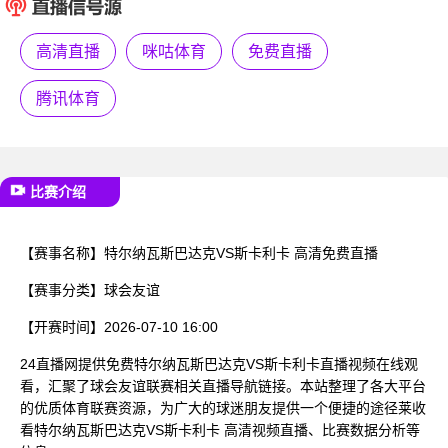
已结束
高清直播
咪咕体育
免费直播
腾讯体育
比赛介绍
【赛事名称】
特尔纳瓦斯巴达克VS斯卡利卡 高清免费直播
【赛事分类】
球会友谊
【开赛时间】
2026-07-10 16:00
24直播网提供免费特尔纳瓦斯巴达克VS斯卡利卡直播视频在线观
看，汇聚了球会友谊联赛相关直播导航链接。本站整理了各大平台
的优质体育联赛资源，为广大的球迷朋友提供一个便捷的途径莱收
看特尔纳瓦斯巴达克VS斯卡利卡 高清视频直播、比赛数据分析等