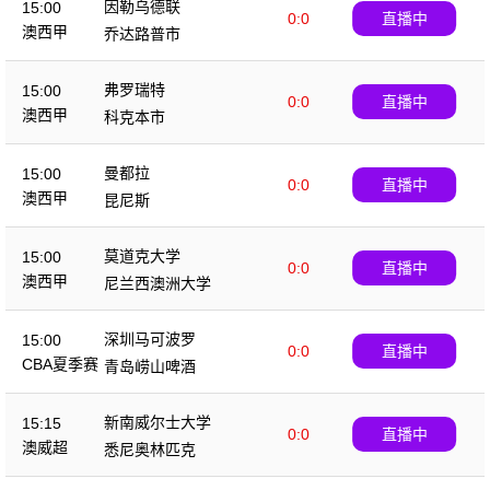
因勒乌德联
15:00
0:0
直播中
澳西甲
乔达路普市
弗罗瑞特
15:00
0:0
直播中
澳西甲
科克本市
曼都拉
15:00
0:0
直播中
澳西甲
昆尼斯
莫道克大学
15:00
0:0
直播中
澳西甲
尼兰西澳洲大学
深圳马可波罗
15:00
0:0
直播中
CBA夏季赛
青岛崂山啤酒
新南威尔士大学
15:15
0:0
直播中
澳威超
悉尼奥林匹克