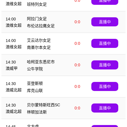
0:0
直播中
澳维女超
班特列女足
阿拉门女足
14:00
0:0
直播中
澳维女超
布伦达拉鹰女足
艾云达尔女足
14:00
0:0
直播中
澳维女超
南墨尔本女足
哈柯亚东悉尼市
14:30
0:0
直播中
澳威甲
公牛学院
亚登斯顿
14:30
0:0
直播中
澳威北超
库克山联
贝尔蒙特斯旺西SC
14:30
0:0
直播中
澳威北超
林顿加法斯
北方虎
14:45