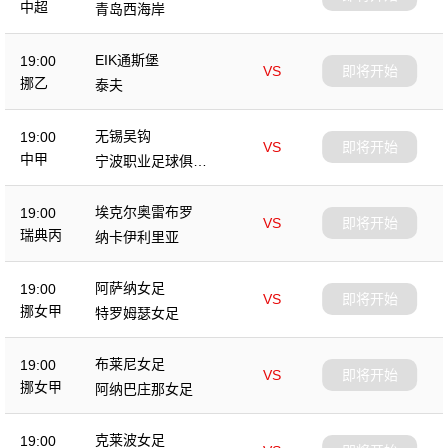
中超
青岛西海岸
EIK通斯堡
19:00
VS
即将开始
挪乙
泰夫
无锡吴钩
19:00
VS
即将开始
中甲
宁波职业足球俱乐
部
埃克尔奥雷布罗
19:00
VS
即将开始
瑞典丙
纳卡伊利里亚
阿萨纳女足
19:00
VS
即将开始
挪女甲
特罗姆瑟女足
布莱尼女足
19:00
VS
即将开始
挪女甲
阿纳巴庄那女足
克莱波女足
19:00