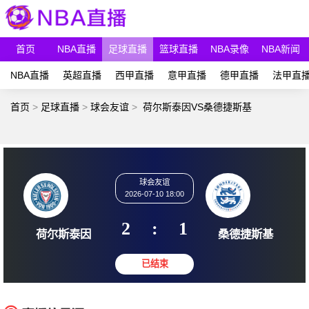
首页
NBA直播
足球直播
篮球直播
NBA录像
NBA新闻
NBA直播
英超直播
西甲直播
意甲直播
德甲直播
法甲直
首页
>
足球直播
>
球会友谊
>
荷尔斯泰因VS桑德捷斯基
球会友谊
2026-07-10 18:00
2
:
1
荷尔斯泰因
桑德捷