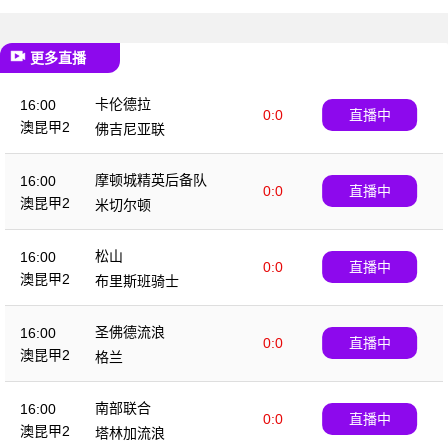
更多直播
卡伦德拉
16:00
0:0
直播中
澳昆甲2
佛吉尼亚联
摩顿城精英后备队
16:00
0:0
直播中
澳昆甲2
米切尔顿
松山
16:00
0:0
直播中
澳昆甲2
布里斯班骑士
圣佛德流浪
16:00
0:0
直播中
澳昆甲2
格兰
南部联合
16:00
0:0
直播中
澳昆甲2
塔林加流浪