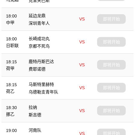
克里夫巴斯
延边龙鼎
18:00
VS
即将开始
中甲
深圳青年人
长崎成功丸
18:00
VS
即将开始
日职联
京都不死鸟
鹿特丹斯巴达
18:15
VS
即将开始
荷甲
费耶诺德
马斯特里赫特
18:15
VS
即将开始
荷乙
乌德勒支青年队
拉纳
18:30
VS
即将开始
挪乙
斯吉德
河南队
19:00
VS
即将开始