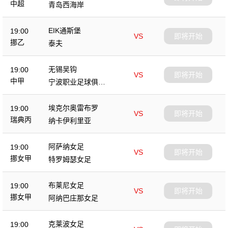
中超
青岛西海岸
EIK通斯堡
19:00
VS
即将开始
挪乙
泰夫
无锡吴钩
19:00
VS
即将开始
中甲
宁波职业足球俱乐
部
埃克尔奥雷布罗
19:00
VS
即将开始
瑞典丙
纳卡伊利里亚
阿萨纳女足
19:00
VS
即将开始
挪女甲
特罗姆瑟女足
布莱尼女足
19:00
VS
即将开始
挪女甲
阿纳巴庄那女足
克莱波女足
19:00