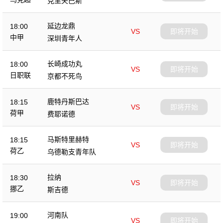
克里夫巴斯
延边龙鼎
18:00
VS
即将开始
中甲
深圳青年人
长崎成功丸
18:00
VS
即将开始
日职联
京都不死鸟
鹿特丹斯巴达
18:15
VS
即将开始
荷甲
费耶诺德
马斯特里赫特
18:15
VS
即将开始
荷乙
乌德勒支青年队
拉纳
18:30
VS
即将开始
挪乙
斯吉德
河南队
19:00
VS
即将开始