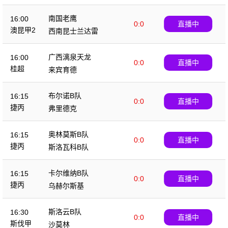
南国老鹰
16:00
0:0
直播中
澳昆甲2
西南昆士兰达雷
广西漓泉天龙
16:00
0:0
直播中
桂超
来宾育德
布尔诺B队
16:15
0:0
直播中
捷丙
弗里德克
奥林莫斯B队
16:15
0:0
直播中
捷丙
斯洛瓦科B队
卡尔维纳B队
16:15
0:0
直播中
捷丙
乌赫尔斯基
斯洛云B队
16:30
0:0
直播中
斯伐甲
沙莫林