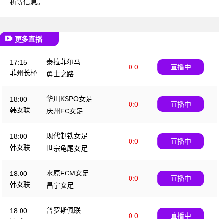
析等信息。
更多直播
泰拉菲尔马
17:15
0:0
直播中
菲州长杯
勇士之路
华川KSPO女足
18:00
0:0
直播中
韩女联
庆州FC女足
现代制铁女足
18:00
0:0
直播中
韩女联
世宗龟尾女足
水原FCM女足
18:00
0:0
直播中
韩女联
昌宁女足
普罗斯佩联
18:00
0:0
直播中