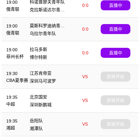
科诺普廖夫青年队
19:00
0:0
直播中
俄青联
克拉斯诺达尔青年
队
莫斯科罗迪纳青年
19:00
0:0
直播中
队
俄青联
乌拉尔青年队
拉马多斯
19:00
0:0
直播中
菲州长杯
博尔特斯
江苏肯帝亚
19:30
VS
即将开始
CBA夏季赛
深圳马可波罗
北京国安
19:35
VS
即将开始
中超
深圳新鹏城
岳阳队
19:35
VS
即将开始
湘超
湘潭队