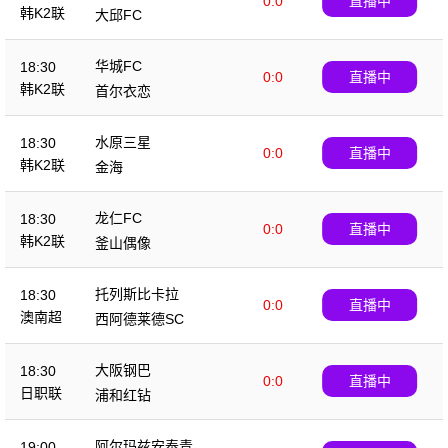
0:0
直播中
韩K2联
大邱FC
华城FC
18:30
0:0
直播中
韩K2联
首尔衣恋
水原三星
18:30
0:0
直播中
韩K2联
金海
龙仁FC
18:30
0:0
直播中
韩K2联
釜山偶像
托列斯比卡拉
18:30
0:0
直播中
澳南超
西阿德莱德SC
大阪钢巴
18:30
0:0
直播中
日职联
浦和红钻
阿尔玛兹安泰青年
19:00