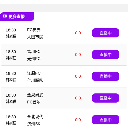
更多直播
FC安养
18:30
0:0
直播中
韩K联
大田市民
富川FC
18:30
0:0
直播中
韩K联
光州FC
江原FC
18:30
0:0
直播中
韩K联
仁川联队
金泉尚武
18:30
0:0
直播中
韩K联
FC首尔
全北现代
18:30
0:0
直播中
韩K联
济州SK