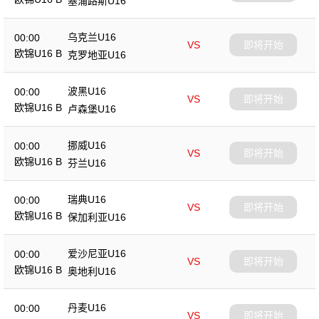
塞浦路斯U16
乌克兰U16
00:00
VS
即将开始
欧锦U16 B
克罗地亚U16
波黑U16
00:00
VS
即将开始
欧锦U16 B
卢森堡U16
挪威U16
00:00
VS
即将开始
欧锦U16 B
芬兰U16
瑞典U16
00:00
VS
即将开始
欧锦U16 B
保加利亚U16
爱沙尼亚U16
00:00
VS
即将开始
欧锦U16 B
奥地利U16
丹麦U16
00:00
VS
即将开始