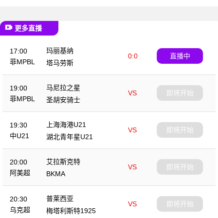
更多直播
玛丽基纳
17:00
0:0
直播中
菲MPBL
塔马劳斯
马尼拉之星
19:00
VS
即将开始
菲MPBL
圣胡安骑士
上海海港U21
19:30
VS
即将开始
中U21
湖北青年星U21
艾拉斯克特
20:00
VS
即将开始
阿美超
BKMA
普莱西亚
20:30
VS
即将开始
乌克超
梅塔利斯特1925