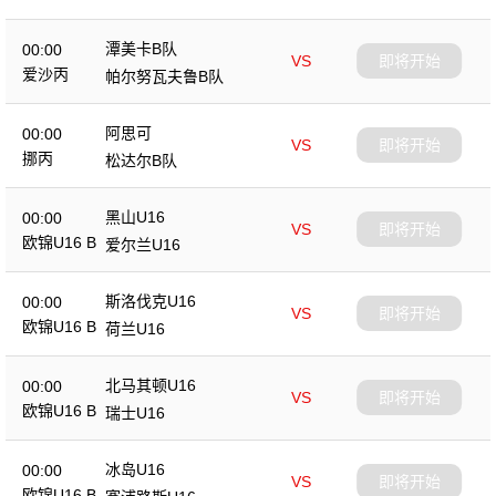
潭美卡B队
00:00
VS
即将开始
爱沙丙
帕尔努瓦夫鲁B队
阿思可
00:00
VS
即将开始
挪丙
松达尔B队
黑山U16
00:00
VS
即将开始
欧锦U16 B
爱尔兰U16
斯洛伐克U16
00:00
VS
即将开始
欧锦U16 B
荷兰U16
北马其顿U16
00:00
VS
即将开始
欧锦U16 B
瑞士U16
冰岛U16
00:00
VS
即将开始
欧锦U16 B