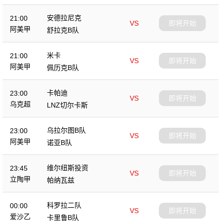
安德拉尼克
21:00
VS
即将开始
阿美甲
舒拉克B队
米卡
21:00
VS
即将开始
阿美甲
佩历克B队
卡帕迪
23:00
VS
即将开始
乌克超
LNZ切尔卡斯
乌拉尔图B队
23:00
VS
即将开始
阿美甲
诺亚B队
维尔纽斯投资
23:45
VS
即将开始
立陶甲
帕纳瓦兹
科罗拉二队
00:00
VS
即将开始
爱沙乙
卡里鲁B队