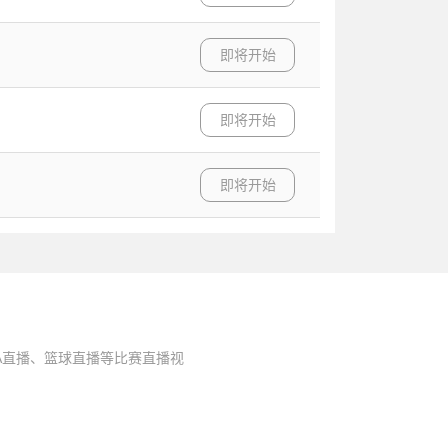
即将开始
即将开始
即将开始
A直播、篮球直播等比赛直播视