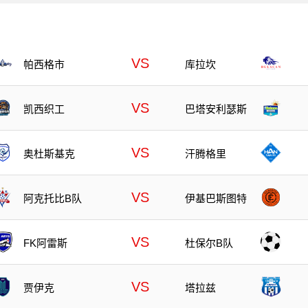
VS
帕西格市
库拉坎
VS
凯西织工
巴塔安利瑟斯
VS
奥杜斯基克
汗腾格里
VS
阿克托比B队
伊基巴斯图特
VS
FK阿雷斯
杜保尔B队
VS
贾伊克
塔拉兹