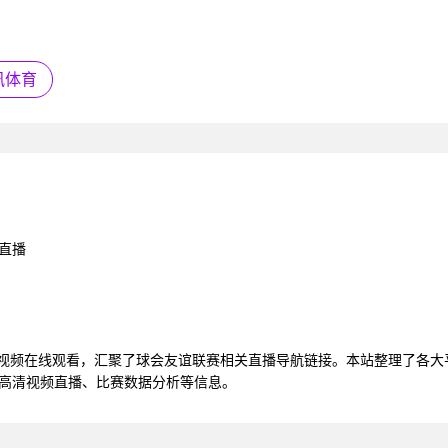
讯体育
直播
播视频在线观看，汇聚了球会友谊联赛相关直播导航链接。本站整理了各
 高清视频直播、比赛数据分析等信息。