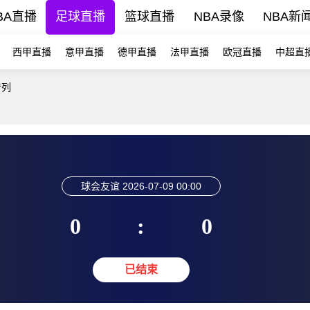
BA直播
足球直播
篮球直播
NBA录像
NBA新
西甲直播
意甲直播
德甲直播
法甲直播
欧冠直播
中超直
普列
球会友谊
2026-07-09 00:00
0
:
0
已结束