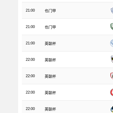
21:00
也门甲
21:00
也门甲
21:00
英联杯
22:00
英联杯
22:00
英联杯
22:00
英联杯
22:00
英联杯