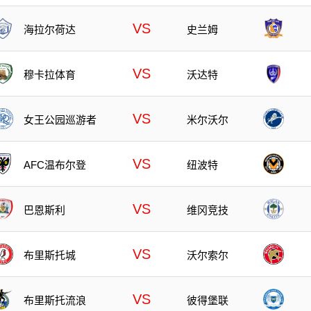
VS
海拉尔荷达
史兰姆
VS
沃达特
穆卡拉体育
VS
女王公园巡游者
米尔沃尔
VS
AFC温布尔登
纽波特
VS
巴恩斯利
维冈竞技
VS
布里斯托城
沃尔索尔
VS
布里斯托流浪
彼得堡联