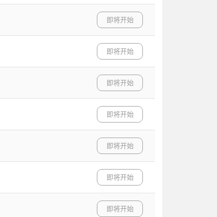
即将开始
即将开始
即将开始
即将开始
即将开始
即将开始
即将开始