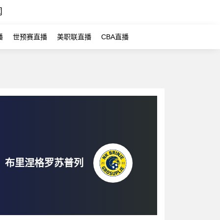
闻
播
世预赛直播
美职联直播
CBA直播
布里涅格罗苏普列