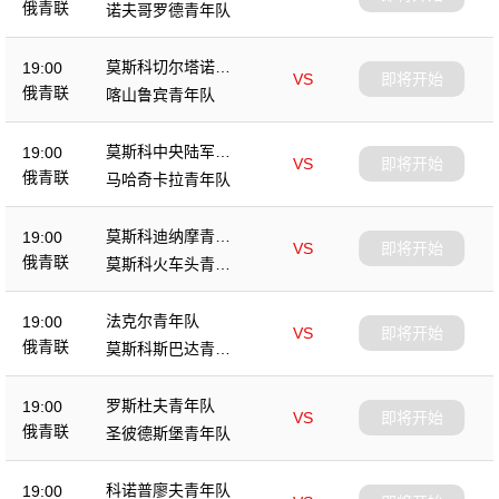
队
俄青联
诺夫哥罗德青年队
莫斯科切尔塔诺沃
19:00
VS
即将开始
青年队
俄青联
喀山鲁宾青年队
莫斯科中央陆军青
19:00
VS
即将开始
年队
俄青联
马哈奇卡拉青年队
莫斯科迪纳摩青年
19:00
VS
即将开始
队
俄青联
莫斯科火车头青年
队
法克尔青年队
19:00
VS
即将开始
俄青联
莫斯科斯巴达青年
队
罗斯杜夫青年队
19:00
VS
即将开始
俄青联
圣彼德斯堡青年队
科诺普廖夫青年队
19:00