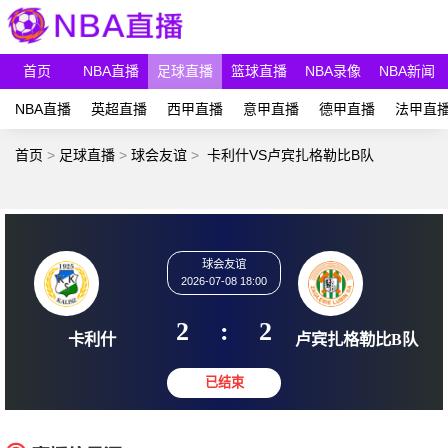
首页
NBA直播
足球直播
篮球直播
NBA录像
NBA新闻
NBA直播
英超直播
西甲直播
意甲直播
德甲直播
法甲直
首页
>
足球直播
>
球会友谊
>
卡利什VS卢宾扎格勒比B队
球会友谊
2026-07-08 18:00
2
:
2
卡利什
卢宾扎格