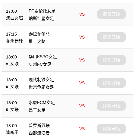
FC索伦托女足
17:00
VS
即将开始
澳西女超
珀斯红星女足
泰拉菲尔马
17:15
VS
即将开始
菲州长杯
勇士之路
华川KSPO女足
18:00
VS
即将开始
韩女联
庆州FC女足
现代制铁女足
18:00
VS
即将开始
韩女联
世宗龟尾女足
水原FCM女足
18:00
VS
即将开始
韩女联
昌宁女足
普罗斯佩联
18:00
VS
即将开始
澳威甲
西部流浪者