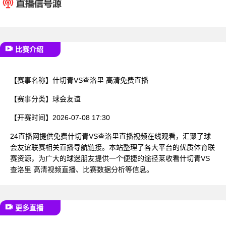
已结束
比赛介绍
【赛事名称】
什切青VS查洛里 高清免费直播
【赛事分类】
球会友谊
【开赛时间】
2026-07-08 17:30
24直播网提供免费什切青VS查洛里直播视频在线观看，汇聚了球
会友谊联赛相关直播导航链接。本站整理了各大平台的优质体育联
赛资源，为广大的球迷朋友提供一个便捷的途径莱收看什切青VS
查洛里 高清视频直播、比赛数据分析等信息。
更多直播