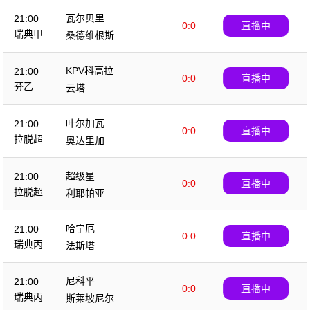
瓦尔贝里
21:00
0:0
直播中
瑞典甲
桑德维根斯
KPV科高拉
21:00
0:0
直播中
芬乙
云塔
叶尔加瓦
21:00
0:0
直播中
拉脱超
奥达里加
超级星
21:00
0:0
直播中
拉脱超
利耶帕亚
哈宁厄
21:00
0:0
直播中
瑞典丙
法斯塔
尼科平
21:00
0:0
直播中
瑞典丙
斯莱坡尼尔