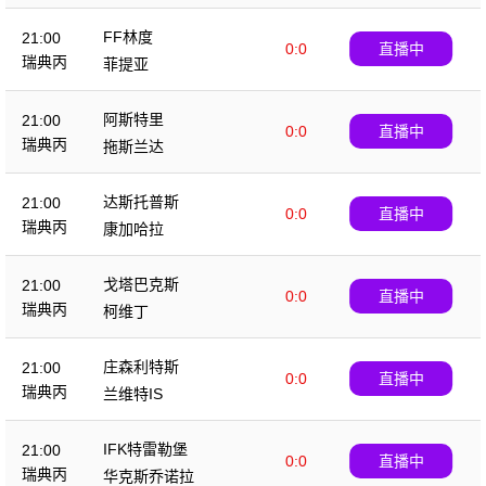
FF林度
21:00
0:0
直播中
瑞典丙
菲提亚
阿斯特里
21:00
0:0
直播中
瑞典丙
拖斯兰达
达斯托普斯
21:00
0:0
直播中
瑞典丙
康加哈拉
戈塔巴克斯
21:00
0:0
直播中
瑞典丙
柯维丁
庄森利特斯
21:00
0:0
直播中
瑞典丙
兰维特IS
IFK特雷勒堡
21:00
0:0
直播中
瑞典丙
华克斯乔诺拉