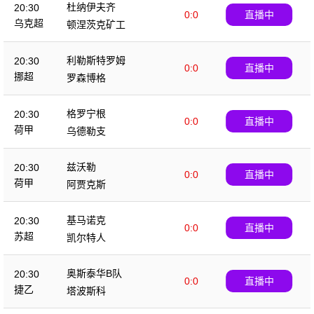
杜纳伊夫齐
20:30
0:0
直播中
乌克超
顿涅茨克矿工
利勒斯特罗姆
20:30
0:0
直播中
挪超
罗森博格
格罗宁根
20:30
0:0
直播中
荷甲
乌德勒支
兹沃勒
20:30
0:0
直播中
荷甲
阿贾克斯
基马诺克
20:30
0:0
直播中
苏超
凯尔特人
奥斯泰华B队
20:30
0:0
直播中
捷乙
塔波斯科