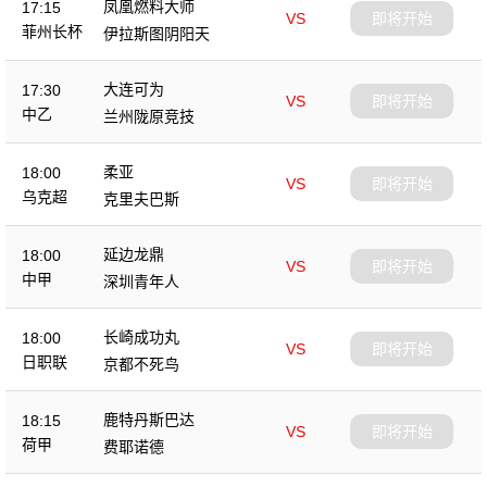
凤凰燃料大师
17:15
VS
即将开始
菲州长杯
伊拉斯图阴阳天
大连可为
17:30
VS
即将开始
中乙
兰州陇原竞技
柔亚
18:00
VS
即将开始
乌克超
克里夫巴斯
延边龙鼎
18:00
VS
即将开始
中甲
深圳青年人
长崎成功丸
18:00
VS
即将开始
日职联
京都不死鸟
鹿特丹斯巴达
18:15
VS
即将开始
荷甲
费耶诺德