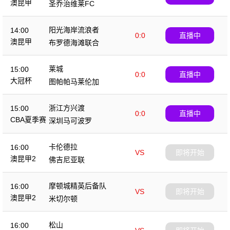
澳昆甲
圣乔治维莱FC
阳光海岸流浪者
14:00
0:0
直播中
澳昆甲
布罗德海滩联合
莱城
15:00
0:0
直播中
大冠杯
图帕帕马莱伦加
浙江方兴渡
15:00
0:0
直播中
CBA夏季赛
深圳马可波罗
卡伦德拉
16:00
VS
即将开始
澳昆甲2
佛吉尼亚联
摩顿城精英后备队
16:00
VS
即将开始
澳昆甲2
米切尔顿
松山
16:00