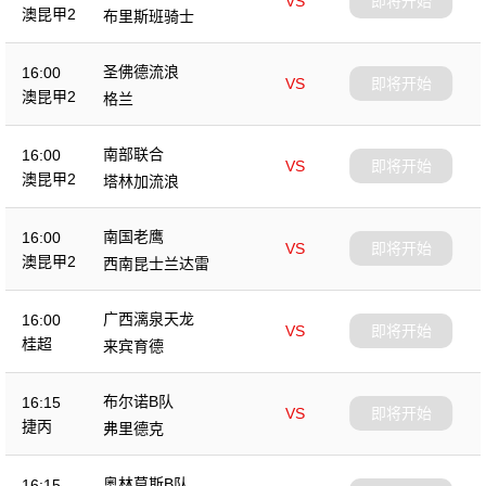
VS
即将开始
澳昆甲2
布里斯班骑士
圣佛德流浪
16:00
VS
即将开始
澳昆甲2
格兰
南部联合
16:00
VS
即将开始
澳昆甲2
塔林加流浪
南国老鹰
16:00
VS
即将开始
澳昆甲2
西南昆士兰达雷
广西漓泉天龙
16:00
VS
即将开始
桂超
来宾育德
布尔诺B队
16:15
VS
即将开始
捷丙
弗里德克
奥林莫斯B队
16:15