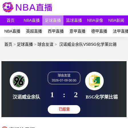
首页
NBA直播
足球直播
篮球直播
NBA录像
NBA新闻
NBA直播
英超直播
西甲直播
意甲直播
德甲直播
法甲直
首页
>
足球直播
>
球会友谊
>
汉诺威业余队VSBSG化学莱比锡
球会友谊
2026-07-09 00:00
1
:
2
汉诺威业余队
BSG化