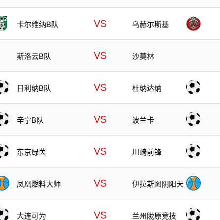
VS
卡尔维纳B队
乌赫尔斯基
VS
斯洛云B队
沙莫林
VS
日利纳B队
杜纳达纳
VS
辛宁B队
波兰卡
VS
东京绿茵
川崎前锋
VS
凤凰燃料大师
伊拉斯图阴阳天
VS
大连可为
兰州陇原竞技