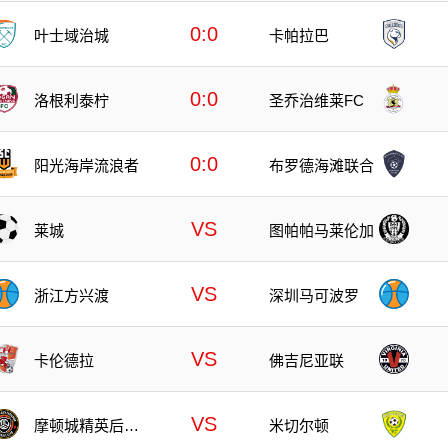
0:0
叶士域治城
卡帕拉巴
0:0
洛根利泰柠
圣乔治维莱FC
0:0
阳光海岸流浪者
布罗德海滩联合
VS
莱城
图帕帕马莱伦加
VS
浙江方兴渡
深圳马可波罗
VS
卡伦德拉
佛吉尼亚联
VS
摩顿城精英后备
米切尔顿