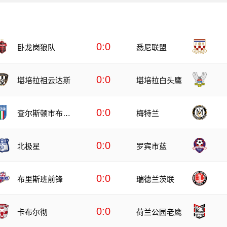
0:0
卧龙岗狼队
悉尼联盟
0:0
堪培拉祖云达斯
堪培拉白头鹰
0:0
查尔斯顿市布鲁
梅特兰
斯
0:0
北极星
罗宾市蓝
0:0
布里斯班前锋
瑞德兰茨联
0:0
卡布尔彻
荷兰公园老鹰