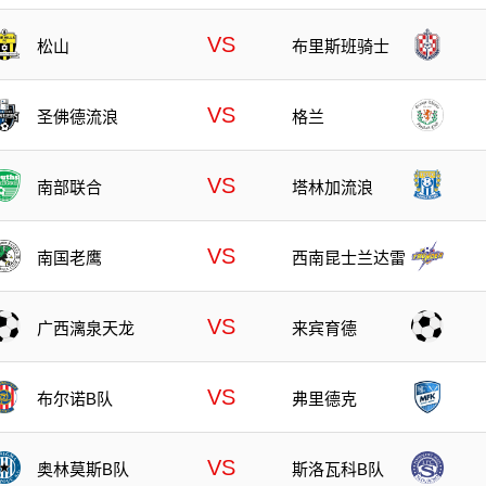
队
VS
松山
布里斯班骑士
VS
圣佛德流浪
格兰
VS
南部联合
塔林加流浪
VS
南国老鹰
西南昆士兰达雷
VS
广西漓泉天龙
来宾育德
VS
布尔诺B队
弗里德克
VS
奥林莫斯B队
斯洛瓦科B队