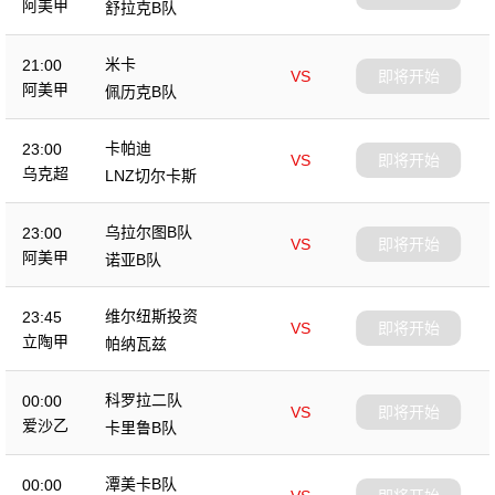
阿美甲
舒拉克B队
米卡
21:00
VS
即将开始
阿美甲
佩历克B队
卡帕迪
23:00
VS
即将开始
乌克超
LNZ切尔卡斯
乌拉尔图B队
23:00
VS
即将开始
阿美甲
诺亚B队
维尔纽斯投资
23:45
VS
即将开始
立陶甲
帕纳瓦兹
科罗拉二队
00:00
VS
即将开始
爱沙乙
卡里鲁B队
潭美卡B队
00:00