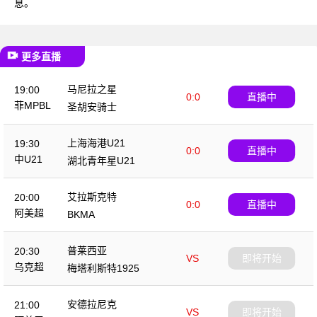
息。
更多直播
马尼拉之星
19:00
0:0
直播中
菲MPBL
圣胡安骑士
上海海港U21
19:30
0:0
直播中
中U21
湖北青年星U21
艾拉斯克特
20:00
0:0
直播中
阿美超
BKMA
普莱西亚
20:30
VS
即将开始
乌克超
梅塔利斯特1925
安德拉尼克
21:00
VS
即将开始