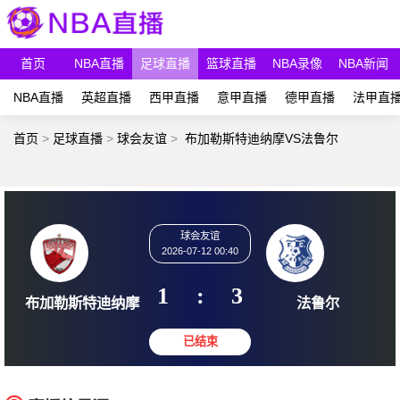
首页
NBA直播
足球直播
篮球直播
NBA录像
NBA新闻
NBA直播
英超直播
西甲直播
意甲直播
德甲直播
法甲直
首页
>
足球直播
>
球会友谊
>
布加勒斯特迪纳摩VS法鲁尔
球会友谊
2026-07-12 00:40
1
:
3
布加勒斯特迪纳摩
法鲁