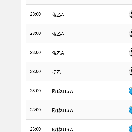
23:00
俄乙A
23:00
俄乙A
23:00
俄乙A
23:00
捷乙
23:00
欧锦U16 A
23:00
欧锦U16 A
23:00
欧锦U16 A