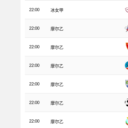
22:00
冰女甲
22:00
摩尔乙
22:00
摩尔乙
22:00
摩尔乙
22:00
摩尔乙
22:00
摩尔乙
22:00
摩尔乙