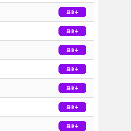
直播中
直播中
直播中
直播中
直播中
直播中
直播中