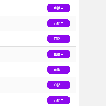
直播中
直播中
直播中
直播中
直播中
直播中
直播中