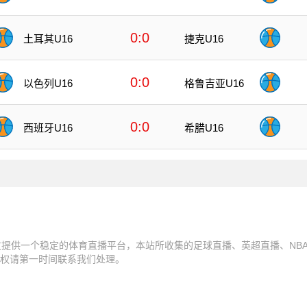
0:0
土耳其U16
捷克U16
0:0
以色列U16
格鲁吉亚U16
0:0
西班牙U16
希腊U16
友提供一个稳定的体育直播平台，本站所收集的足球直播、英超直播、NB
权请第一时间联系我们处理。