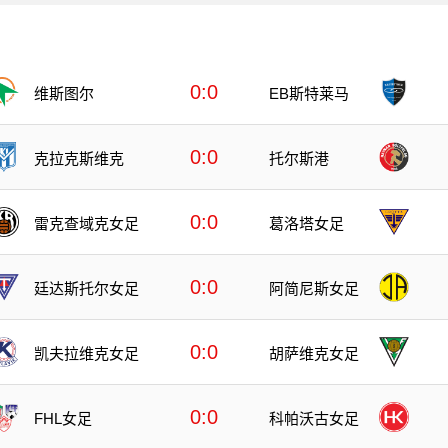
0:0
维斯图尔
EB斯特莱马
0:0
克拉克斯维克
托尔斯港
0:0
雷克查域克女足
葛洛塔女足
0:0
廷达斯托尔女足
阿简尼斯女足
0:0
凯夫拉维克女足
胡萨维克女足
0:0
FHL女足
科帕沃古女足