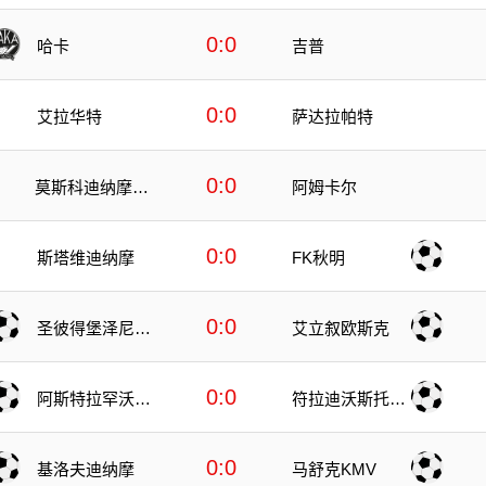
0:0
哈卡
吉普
0:0
艾拉华特
萨达拉帕特
0:0
莫斯科迪纳摩B
阿姆卡尔
队
0:0
斯塔维迪纳摩
FK秋明
0:0
圣彼得堡泽尼特
艾立叙欧斯克
B队
0:0
阿斯特拉罕沃尔
符拉迪沃斯托克
加
迪那摩
0:0
基洛夫迪纳摩
马舒克KMV