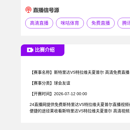
高清直播
咪咕体育
免费直播
腾
比赛介绍
【赛事名称】
斯特里达VS特拉维夫夏普尔 高清免费直播
【赛事分类】
球会友谊
【开赛时间】
2026-07-12 00:00
24直播网提供免费斯特里达VS特拉维夫夏普尔直播视
便捷的途径莱收看斯特里达VS特拉维夫夏普尔 高清视