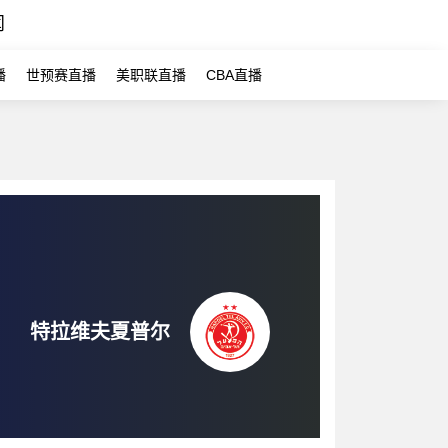
闻
播
世预赛直播
美职联直播
CBA直播
特拉维夫夏普尔