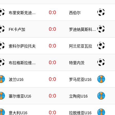
0:0
布里安斯克迪纳
西伯尔
摩
0:0
FK卡卢加
罗迪纳莫斯科B
队
0:0
索科尔萨拉托夫
阿兰尼亚瓦拉
0:0
布拉格斯拉维亚
特里内茨
B队
0:0
波兰U16
罗马尼亚U16
0:0
塞尔维亚U16
立陶宛U16
0:0
意大利U16
拉脱维亚U16