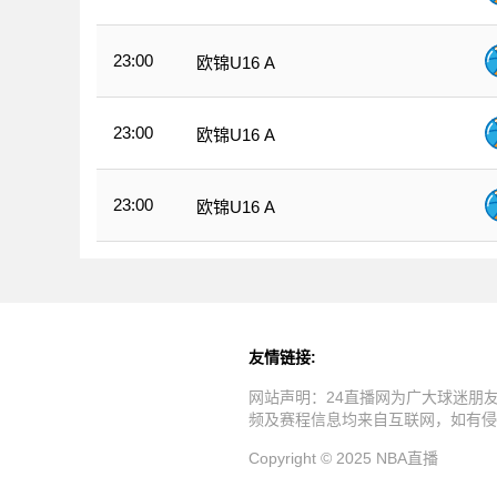
23:00
欧锦U16 A
23:00
欧锦U16 A
23:00
欧锦U16 A
友情链接:
网站声明：24直播网为广大球迷朋
频及赛程信息均来自互联网，如有侵
Copyright © 2025 NBA直播