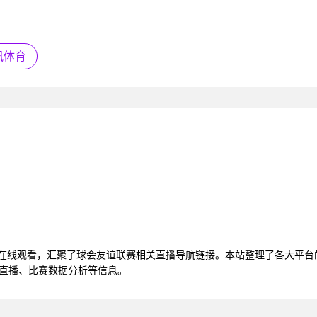
讯体育
频在线观看，汇聚了球会友谊联赛相关直播导航链接。本站整理了各大平
频直播、比赛数据分析等信息。