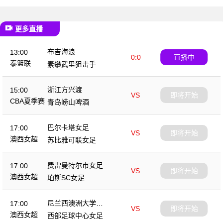
更多直播
布吉海浪
13:00
0:0
直播中
泰篮联
素攀武里狙击手
浙江方兴渡
15:00
VS
即将开始
CBA夏季赛
青岛崂山啤酒
巴尔卡塔女足
17:00
VS
即将开始
澳西女超
苏比雅可联女足
费雷曼特尔市女足
17:00
VS
即将开始
澳西女超
珀斯SC女足
尼兰西澳洲大学女
17:00
VS
即将开始
足
澳西女超
西部足球中心女足