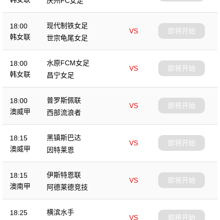
庆州FC女足
现代制铁女足
18:00
VS
即将开始
韩女联
世宗龟尾女足
水原FCM女足
18:00
VS
即将开始
韩女联
昌宁女足
普罗斯佩联
18:00
VS
即将开始
澳威甲
西部流浪者
黑镇斯巴达
18:15
VS
即将开始
澳威甲
因特莱恩
伊斯特恩联
18:15
VS
即将开始
澳南甲
阿德莱德竞技
横滨水手
18:25
VS
即将开始