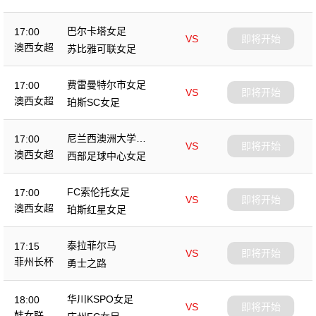
巴尔卡塔女足
17:00
VS
即将开始
澳西女超
苏比雅可联女足
费雷曼特尔市女足
17:00
VS
即将开始
澳西女超
珀斯SC女足
尼兰西澳洲大学女
17:00
VS
即将开始
足
澳西女超
西部足球中心女足
FC索伦托女足
17:00
VS
即将开始
澳西女超
珀斯红星女足
泰拉菲尔马
17:15
VS
即将开始
菲州长杯
勇士之路
华川KSPO女足
18:00
VS
即将开始
韩女联