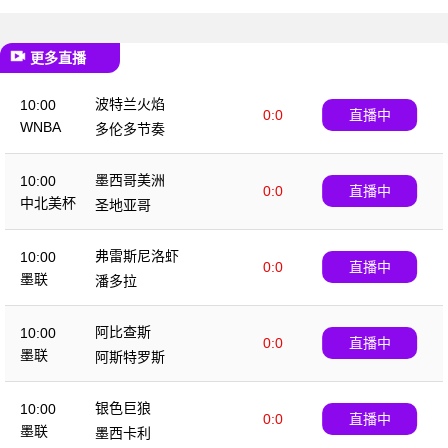
更多直播
波特兰火焰
10:00
0:0
直播中
WNBA
多伦多节奏
墨西哥美洲
10:00
0:0
直播中
中北美杯
圣地亚哥
弗雷斯尼洛虾
10:00
0:0
直播中
墨联
潘多拉
阿比查斯
10:00
0:0
直播中
墨联
阿斯特罗斯
银色巨狼
10:00
0:0
直播中
墨联
墨西卡利