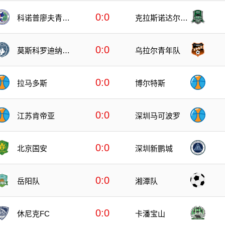
0:0
科诺普廖夫青年
克拉斯诺达尔青
队
年队
0:0
莫斯科罗迪纳青
乌拉尔青年队
年队
0:0
拉马多斯
博尔特斯
0:0
江苏肯帝亚
深圳马可波罗
0:0
北京国安
深圳新鹏城
0:0
岳阳队
湘潭队
0:0
卡潘宝山
休尼克FC