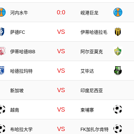
0:0
河内水牛
岘港巨龙
VS
萨德FC
伊蒂哈德拉毛
VS
伊蒂哈德IBB
阿尔亚莫克
VS
哈德拉玛特
艾毕达
VS
新加坡
印度尼西亚
VS
越南
柬埔寨
VS
布哈拉大学
FK加扎尔肯特