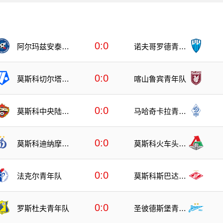
0:0
阿尔玛兹安泰青
诺夫哥罗德青年
年队
队
0:0
莫斯科切尔塔诺
喀山鲁宾青年队
沃青年队
0:0
莫斯科中央陆军
马哈奇卡拉青年
青年队
队
0:0
莫斯科迪纳摩青
莫斯科火车头青
年队
年队
0:0
法克尔青年队
莫斯科斯巴达青
年队
0:0
罗斯杜夫青年队
圣彼德斯堡青年
队