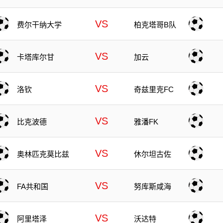
VS
费尔干纳大学
柏克塔哥B队
VS
卡塔库尔甘
加云
VS
洛钦
奇兹里克FC
VS
比克波德
雅潘FK
VS
奥林匹克莫比兹
休尔坦古佐
VS
FA共和国
努库斯咸海
VS
阿里塔泽
沃达特