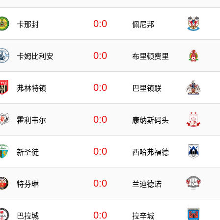
0:0
卡那封
佩尼邦
0:0
卡姆比利安
布里顿费里
0:0
弗林特镇
巴里镇联
0:0
霍利韦尔
康纳斯码头
0:0
新圣徒
西哈弗福德
0:0
特芬琳
兰迪德诺
0:0
巴拉城
拉辛城