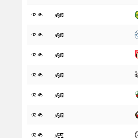
02:45
威超
02:45
威超
02:45
威超
02:45
威超
02:45
威超
02:45
威超
02:45
威冠