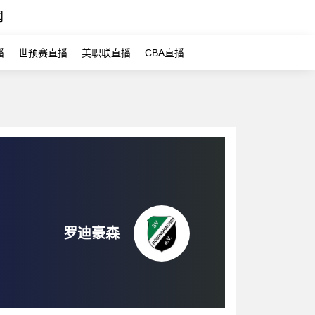
闻
播
世预赛直播
美职联直播
CBA直播
罗迪豪森