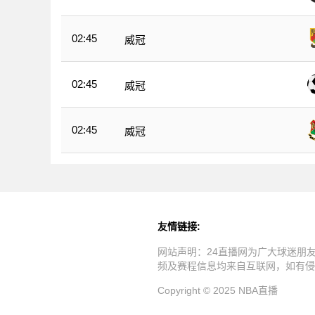
02:45
威冠
02:45
威冠
02:45
威冠
友情链接:
网站声明：24直播网为广大球迷朋
频及赛程信息均来自互联网，如有侵
Copyright © 2025 NBA直播