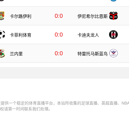
0:0
卡尔路伊利
伊尼希尔比恩斯
0:0
卡菲利体育
卡迪夫龙人
0:0
兰内里
特雷托马斯蓝鸟
友提供一个稳定的体育直播平台，本站所收集的足球直播、英超直播、NB
权请第一时间联系我们处理。