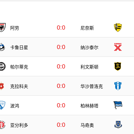
0:0
阿劳
尼奈斯
0:0
卡鲁日星
纳沙泰尔
0:0
帕尔蒂克
利文斯顿
0:0
克拉科夫
华沙普洛克
0:0
波鸿
柏林赫塔
0:0
亚分利多
马奇奥