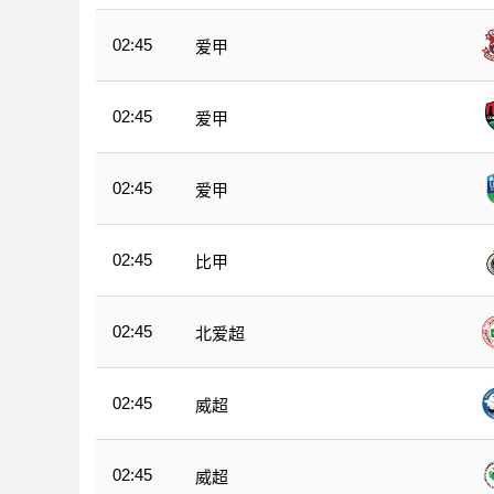
02:45
爱甲
02:45
爱甲
02:45
爱甲
02:45
比甲
02:45
北爱超
02:45
威超
02:45
威超