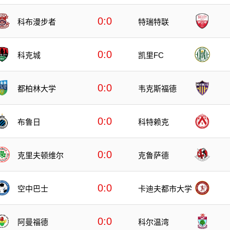
0:0
科布漫步者
特瑞特联
0:0
科克城
凯里FC
0:0
都柏林大学
韦克斯福德
0:0
布鲁日
科特赖克
0:0
克里夫顿维尔
克鲁萨德
0:0
空中巴士
卡迪夫都市大学
0:0
阿曼福德
科尔温湾