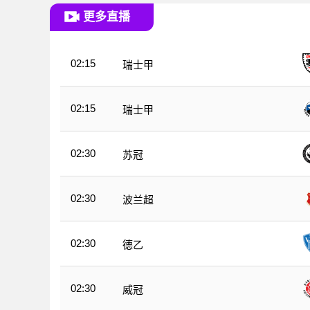
更多直播
02:15
瑞士甲
02:15
瑞士甲
02:30
苏冠
02:30
波兰超
02:30
德乙
02:30
威冠