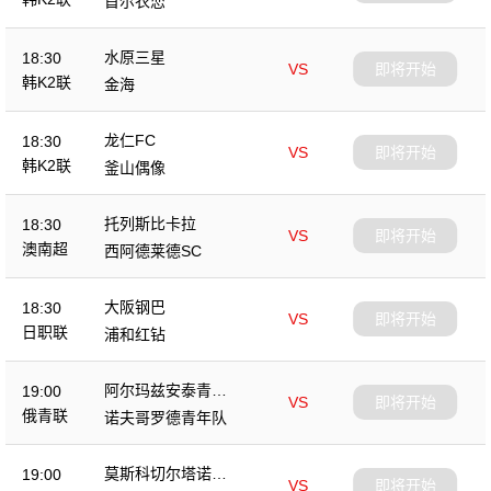
首尔衣恋
水原三星
18:30
VS
即将开始
韩K2联
金海
龙仁FC
18:30
VS
即将开始
韩K2联
釜山偶像
托列斯比卡拉
18:30
VS
即将开始
澳南超
西阿德莱德SC
大阪钢巴
18:30
VS
即将开始
日职联
浦和红钻
阿尔玛兹安泰青年
19:00
VS
即将开始
队
俄青联
诺夫哥罗德青年队
莫斯科切尔塔诺沃
19:00
VS
即将开始