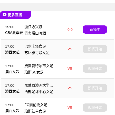
更多直播
浙江方兴渡
15:00
0:0
直播中
CBA夏季赛
青岛崂山啤酒
巴尔卡塔女足
17:00
VS
即将开始
澳西女超
苏比雅可联女足
费雷曼特尔市女足
17:00
VS
即将开始
澳西女超
珀斯SC女足
尼兰西澳洲大学女
17:00
VS
即将开始
足
澳西女超
西部足球中心女足
FC索伦托女足
17:00
VS
即将开始
澳西女超
珀斯红星女足