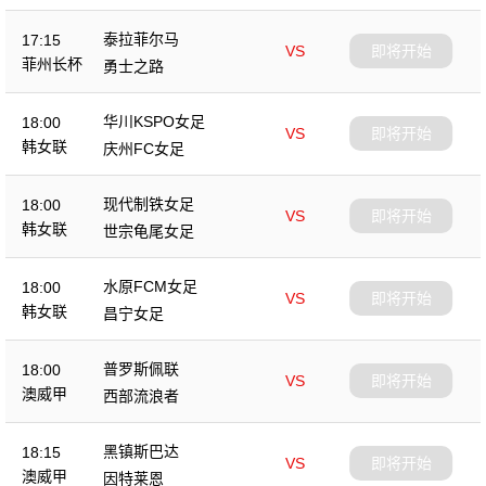
泰拉菲尔马
17:15
VS
即将开始
菲州长杯
勇士之路
华川KSPO女足
18:00
VS
即将开始
韩女联
庆州FC女足
现代制铁女足
18:00
VS
即将开始
韩女联
世宗龟尾女足
水原FCM女足
18:00
VS
即将开始
韩女联
昌宁女足
普罗斯佩联
18:00
VS
即将开始
澳威甲
西部流浪者
黑镇斯巴达
18:15
VS
即将开始
澳威甲
因特莱恩