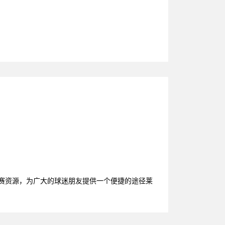
联赛资源，为广大的球迷朋友提供一个便捷的途径莱