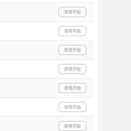
即将开始
即将开始
即将开始
即将开始
即将开始
即将开始
即将开始