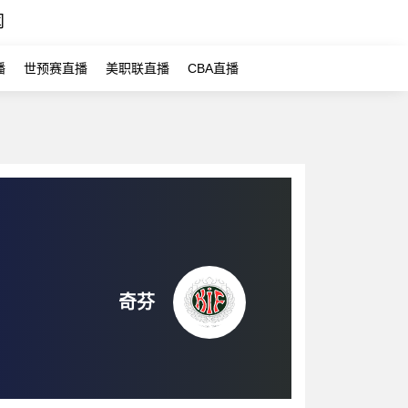
闻
播
世预赛直播
美职联直播
CBA直播
奇芬