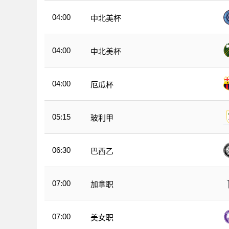
04:00
中北美杯
04:00
中北美杯
04:00
厄瓜杯
05:15
玻利甲
06:30
巴西乙
07:00
加拿职
07:00
美女职