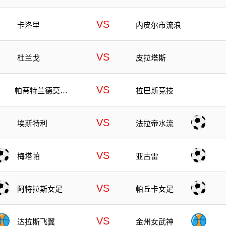
VS
卡洛里
内皮尔市流浪
VS
杜兰戈
皮拉塔斯
VS
帕蒂特兰德莫雷
拉巴斯竞技
洛斯
VS
埃斯特利
法拉帝水流
VS
梅塔帕
亚古雷
VS
阿特拉斯女足
帕丘卡女足
VS
达拉斯飞翼
金州女武神