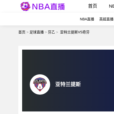
首页
N
NBA直播
英超直播
首页
>
足球直播
>
芬乙
>
亚特兰提斯VS奇芬
亚特兰提斯