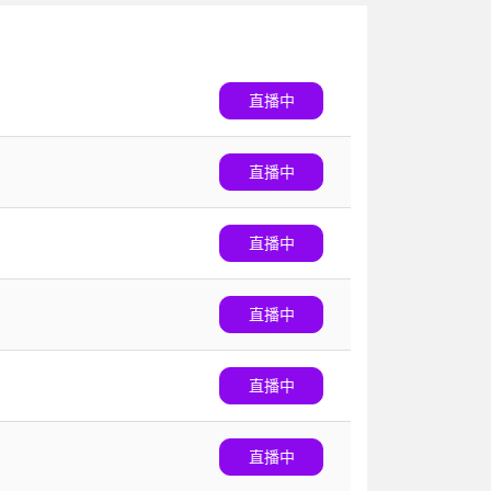
直播中
直播中
直播中
直播中
直播中
直播中