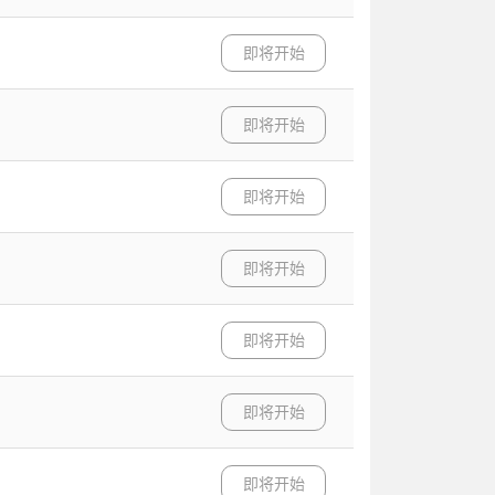
即将开始
即将开始
即将开始
即将开始
即将开始
即将开始
即将开始