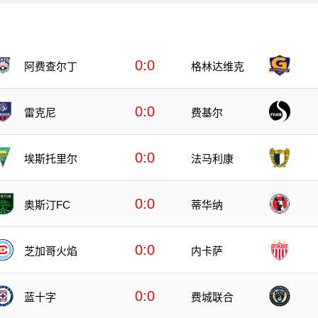
0:0
阿费查尔丁
格林达维克
0:0
雷克尼
费基尔
0:0
埃斯托里尔
法马利康
0:0
奥斯汀FC
蒂华纳
0:0
芝加哥火焰
内卡萨
0:0
蓝十字
费城联合