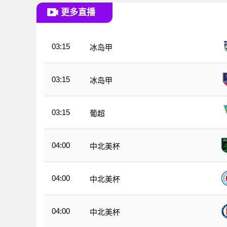
更多直播
03:15
冰岛甲
03:15
冰岛甲
03:15
葡超
04:00
中北美杯
04:00
中北美杯
04:00
中北美杯