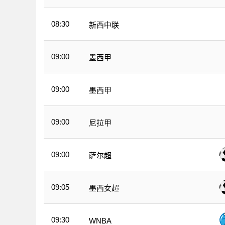
08:30
新西中联
09:00
墨西甲
09:00
墨西甲
09:00
尼拉甲
09:00
萨尔超
09:05
墨西女超
09:30
WNBA