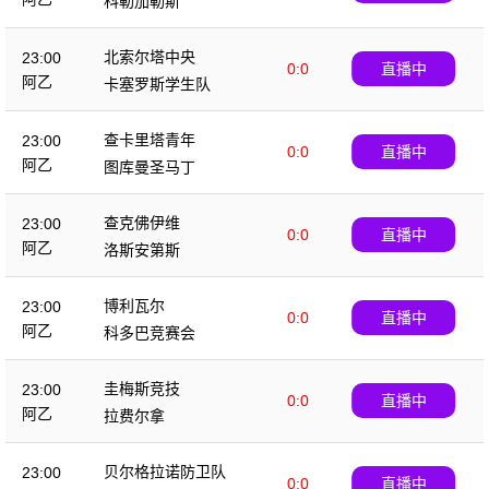
科勒加勒斯
北索尔塔中央
23:00
0:0
直播中
阿乙
卡塞罗斯学生队
查卡里塔青年
23:00
0:0
直播中
阿乙
图库曼圣马丁
查克佛伊维
23:00
0:0
直播中
阿乙
洛斯安第斯
博利瓦尔
23:00
0:0
直播中
阿乙
科多巴竞赛会
圭梅斯竞技
23:00
0:0
直播中
阿乙
拉费尔拿
贝尔格拉诺防卫队
23:00
0:0
直播中