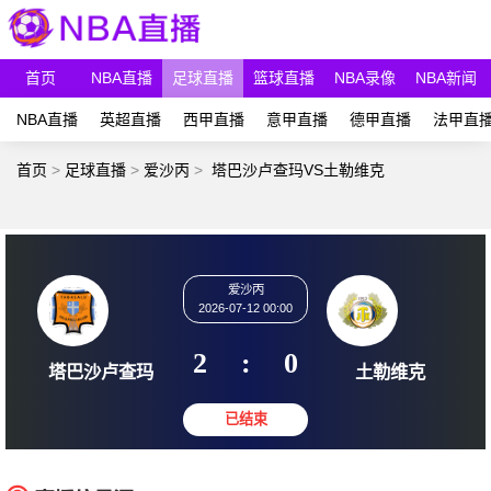
首页
NBA直播
足球直播
篮球直播
NBA录像
NBA新闻
NBA直播
英超直播
西甲直播
意甲直播
德甲直播
法甲直
首页
>
足球直播
>
爱沙丙
>
塔巴沙卢查玛VS土勒维克
爱沙丙
2026-07-12 00:00
2
:
0
塔巴沙卢查玛
土勒