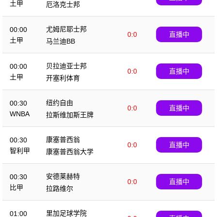
土甲
厄洛克士邦
尤姆尼耶士邦
00:00
0:0
直播中
土甲
马兰迪BB
贝拉迪亚士邦
00:00
0:0
直播中
土甲
开塞利体育
纽约自由
00:30
0:0
直播中
WNBA
拉斯维加斯王牌
康塞普西翁
00:30
0:0
直播中
智利甲
康塞普西翁大学
安德莱赫特
00:30
0:0
直播中
比甲
拉路维尔
里加足球学院
01:00