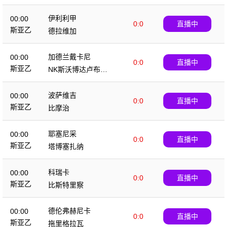
伊利利甲
00:00
0:0
直播中
斯亚乙
德拉维加
加德兰戴卡尼
00:00
0:0
直播中
斯亚乙
NK斯沃博达卢布尔
雅那
波萨维吉
00:00
0:0
直播中
斯亚乙
比摩治
耶塞尼采
00:00
0:0
直播中
斯亚乙
塔博塞扎纳
科瑞卡
00:00
0:0
直播中
斯亚乙
比斯特里察
德伦弗赫尼卡
00:00
0:0
直播中
斯亚乙
拖里格拉瓦