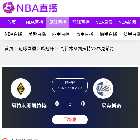
首页
NBA直播
足球直播
篮球直播
NBA录像
NBA新闻
NBA直播
英超直播
西甲直播
意甲直播
德甲直播
法甲直
首页
>
足球直播
>
欧冠杯
>
阿拉木图凯拉特VS尼克希奇
欧冠杯
2026-07-08 23:00
0
:
0
阿拉木图凯拉特
尼克