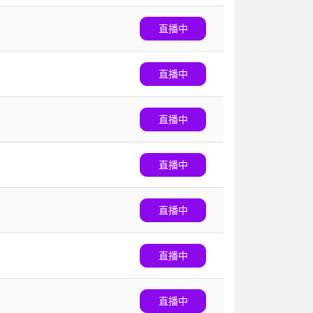
直播中
直播中
直播中
直播中
直播中
直播中
直播中