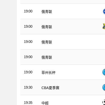
19:00
俄青联
19:00
俄青联
19:00
俄青联
19:00
俄青联
19:00
菲州长杯
19:30
CBA夏季赛
19:35
中超