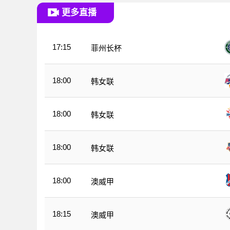
更多直播
17:15
菲州长杯
18:00
韩女联
18:00
韩女联
18:00
韩女联
18:00
澳威甲
18:15
澳威甲