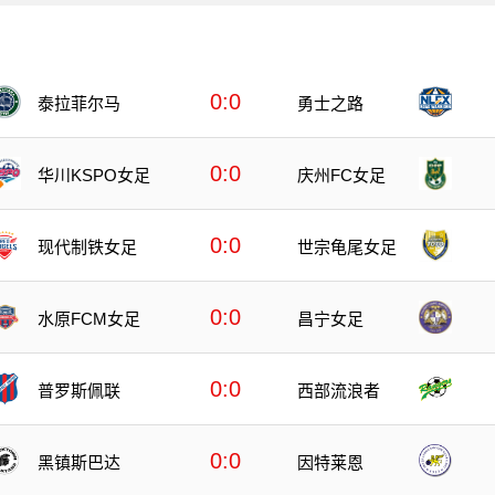
0:0
泰拉菲尔马
勇士之路
0:0
华川KSPO女足
庆州FC女足
0:0
现代制铁女足
世宗龟尾女足
0:0
水原FCM女足
昌宁女足
0:0
普罗斯佩联
西部流浪者
0:0
黑镇斯巴达
因特莱恩