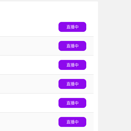
直播中
直播中
直播中
直播中
直播中
直播中